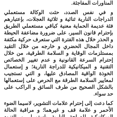
المناورات المفاجئة.
و في نفس الصدد، حثت الوكالة مستعملي
الدراجات النارية ثنائية و ثلاثية العجلات، بإعتبارهم
فئة عديمة الحماية معنية كباقي مستعملي الطريق
بإحترام قانون السير، على ضرورة مضاعفة الحيطة
و الحذر خلال هذه الفترة التي ستعرف حركية مكثفة
داخل المجال الحضري و خارجه من خلال التقيد
بمستلزمات الوقاية و السلامة الطرقية، من خلال
إحترام السرعة القانونية و عدم تغيير الخصائص
التقنية و الميكانيكية للدراجة النارية؛ و إستعمال
الخوذة الواقية المصادق عليها، و التي تستجيب
لمعايير السلامة الطرقة مع الحرص على إستعمالها
بالشكل الصحيح من طرف السائق و الراكب على
حد سواء.
كما دعت إلى إحترام علامات التشوير، لاسيما الضوء
الأحمر و علامة قف و غيرهما؛ و مراقبة الحالة
الميكانيكية للدراجة النارية بإستمرار و التزود