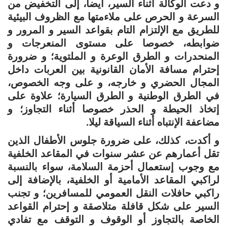
و دعت الوكالة أثناء السير، أيضا، إلى التخفيض من
السرعة و الحرص على ملاءمتها مع الظروف البيئية
للطريق مع الإلتزام التام بقواعد السير و المرور و
ضوابطه، خصوصا على مستوى المنعرجات و
المنحدرات و الطرق الوعرة و الملتوية؛ و ضرورة
إحترام مسافة الأمان القانونية بين العربات داخل
المجال الحضري و خارجه، و على وجه الخصوص،
في الطرق الوطنية و الطرق السيارة؛ علاوة على
إتخاذ الحيطة و الحذر خصوصا أثناء التجاوز؛ و
مضاعفة الإنتباه أثناء السياقة ليلا.
و أكدت، كذلك، على ضرورة جلوس الأطفال الذين
تقل أعمارهم عن عشر سنوات في المقاعد الخلفية
مع وجوب إستعمال أحزمة السلامة، سواء بالنسبة
لراكبي المقاعد الأمامية أو الخلفية، بالإضافة إلى
راكبي حافلات النقل العمومي للمسافرين؛ و تجنب
السير على شكل قافلة متلاصقة و إحترام القواعد
الخاصة بالتجاوز أو الوقوف و التوقف مع تفادي