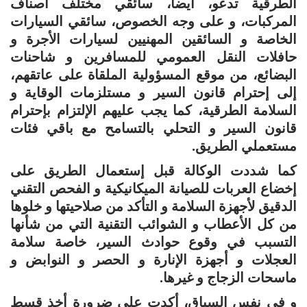
الطرقية تدعو، أيضا، سائقي مختلف أصناف
المركبات، و على وجه الخصوص، سائقي السيارات
الخاصة و السائقين المهنيين لسيارات الأجرة و
حافلات النقل العمومي للمسافرين و شاحنات
البضائع، من موقع المسؤولية الملقاة على عاتقهم،
إلى إحترام قانون السير و مستلزمات الوقاية و
السلامة الطرقية، كما يجب عليهم الإلتزام بإحترام
قانون السير و التحلي بالتسامح مع باقي فئات
مستعملي الطريق.
كما شددت الوكالة قبل إستعمال الطريق على
إخضاع العربات للصيانة الميكانيكية و الفحص التقني
الدقيق لأجهزة السلامة و التأكد من صلاحيتها و خلوها
من كل الأعطاب و الشوائب التقنية التي من شأنها
التسبب في وقوع حوادث السير، خاصة سلامة
العجلات و أجهزة الإنارة و الحصر و النوابض و
ماسحات الزجاج و غيرها.
و في نفس السياق، أكدت على ضرورة أخذ قسط