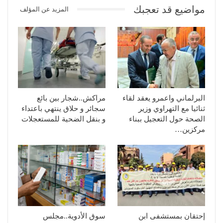
مواضيع قد تعجبك
المزيد عن المؤلف
البرلماني واعمرو يعقد لقاء
مراكش..شجار بين بائع
ثنائيا مع التهراوي وزير
سجائر و حلاق ينتهي باعتداء
الصحة حول التعجيل ببناء
و بنقل الضحية للمستعجلات
مركزين…
إحتقان بمستشفى ابن
سوق الأدوية..مجلس