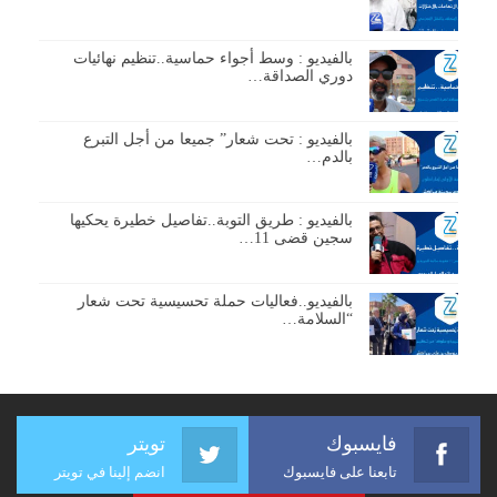
بالفيديو : وسط أجواء حماسية..تنظيم نهائيات
دوري الصداقة…
بالفيديو : تحت شعار” جميعا من أجل التبرع
بالدم…
بالفيديو : طريق التوبة..تفاصيل خطيرة يحكيها
سجين قضى 11…
بالفيديو..فعاليات حملة تحسيسية تحت شعار
“السلامة…
فايسبوك
تويتر
تابعنا على فايسبوك
انضم إلينا في تويتر