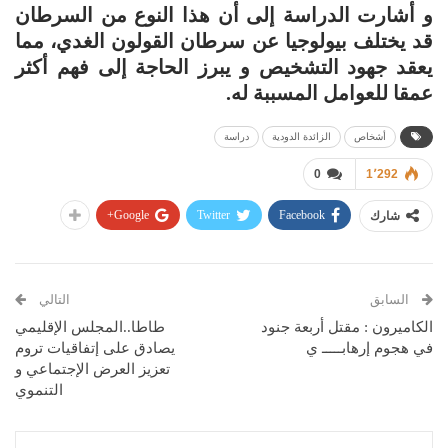
و أشارت الدراسة إلى أن هذا النوع من السرطان
قد يختلف بيولوجيا عن سرطان القولون الغدي، مما
يعقد جهود التشخيص و يبرز الحاجة إلى فهم أكثر
عمقا للعوامل المسببة له.
أشخاص
الزائدة الدودية
دراسة
0
1٬292
Google+
Twitter
Facebook
شارك
السابق
التالي
الكاميرون : مقتل أربعة جنود
طاطا..المجلس الإقليمي
في هجوم إرهابـــــ ي
يصادق على إتفاقيات تروم
تعزيز العرض الإجتماعي و
التنموي