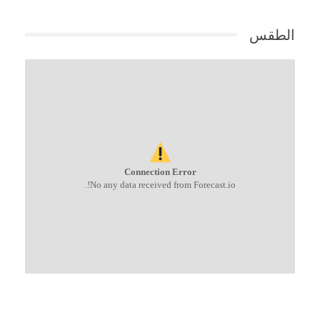
الطقس
Connection Error
No any data received from Forecast.io!.