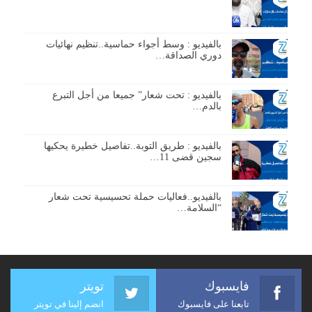
بالفيديو : وسط أجواء حماسية..تنظيم نهائيات
دوري الصداقة…
بالفيديو : تحت شعار” جميعا من أجل التبرع
بالدم…
بالفيديو : طريق التوبة..تفاصيل خطيرة يحكيها
سجين قضى 11…
بالفيديو..فعاليات حملة تحسيسية تحت شعار
“السلامة…
فايسبوك
تويتر
تابعنا على فايسبوك
انضم إلينا في تويتر