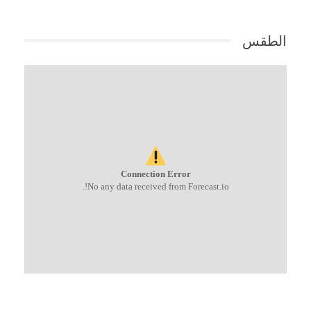
الطقس
Connection Error
No any data received from Forecast.io!.