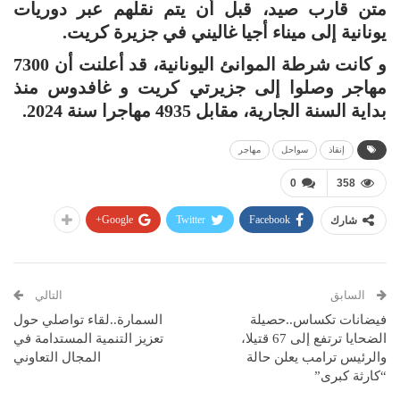
متن قارب صيد، قبل أن يتم نقلهم عبر دوريات
يونانية إلى ميناء أجيا غاليني في جزيرة كريت.
و كانت شرطة الموانئ اليونانية، قد أعلنت أن 7300
مهاجر وصلوا إلى جزيرتي كريت و غافدوس منذ
بداية السنة الجارية، مقابل 4935 مهاجرا سنة 2024.
إنقاذ
سواحل
مهاجر
0
358
Google+
Twitter
Facebook
شارك
السابق
التالي
فيضانات تكساس..حصيلة
السمارة..لقاء تواصلي حول
الضحايا ترتفع إلى 67 قتيلا،
تعزيز التنمية المستدامة في
والرئيس ترامب يعلن حالة
المجال التعاوني
“كارثة كبرى”