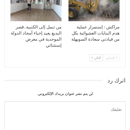
مراكش : إستمرار عملية
من تنمل إلى الكتبية..قصر
هدم البنايات العشوائية بكل
البديع يعيد إحياء أمجاد الدولة
من قيادتي سعادة السويهلة
الموحدية في معرض
إستثنائي
السابق
التالي
اترك رد
لن يتم نشر عنوان بريدك الإلكتروني.