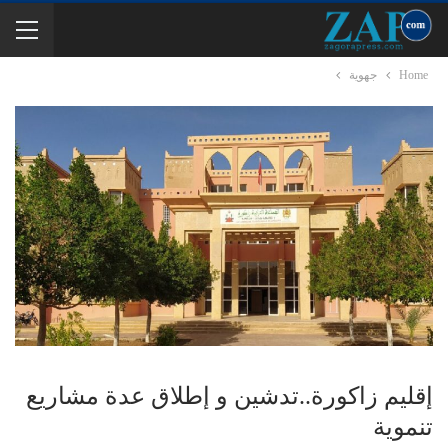
Home
جهوية
إقليم زاكورة..تدشين و إطلاق عدة مشاريع
تنموية