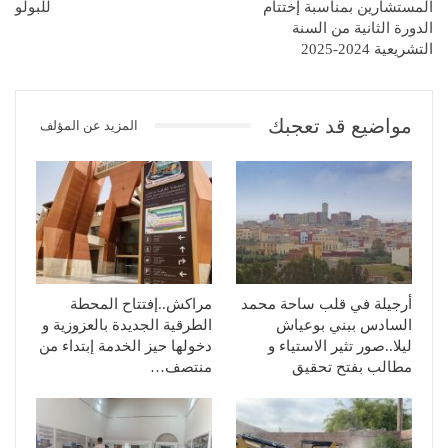
المستشارين بمناسبة إختتام
للبولو
الدورة الثانية من السنة
التشريعية 2024-2025
مواضيع قد تعجبك
المزيد عن المؤلف
أرجيلة في قلب ساحة محمد
مراكش..إفتتاح المحطة
السادس ببني بوعياش
الطرقية الجديدة بالعزوزية و
ليلا..صور تثير الاستياء و
دخولها حيز الخدمة إبتداء من
مطالب بفتح تحقيق
منتصف…