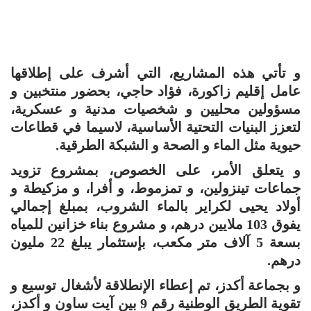
و تأتي هذه المشاريع، التي أشرف على إطلاقها
عامل إقليم زاكورة، فؤاد حاجي، بحضور منتخبين و
مسؤولين محليين و شخصيات مدنية و عسكرية،
لتعزز البنيات التحتية الأساسية، لاسيما في قطاعات
حيوية مثل الماء و الصحة و الشبكة الطرقية.
و يتعلق الأمر، على الخصوص، بمشروع تزويد
جماعات تينزولين، و تمزموط، و أفرا، و مزكيطة و
أولاد يحيى لكراير بالماء الشروب، بمبلغ إجمالي
يفوق 103 ملايين درهم، و مشروع بناء خزانين للمياه
بسعة 5 آلاف متر مكعب، بإستثمار يبلغ 22 مليون
درهم.
و بجماعة أكدز، تم إعطاء الإنطلاقة لأشغال توسيع و
تقوية الطريق الوطنية رقم 9 بين آيت ساون و أكدز،