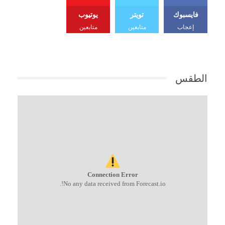
فايسبوك
تويتر
يوتيوب
إعجاب
متابعين
متابعين
الطقس
Connection Error
No any data received from Forecast.io!.