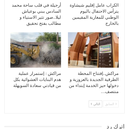
الكراب عامل إقليم شيشاوة
أرجيلة في قلب ساحة محمد
يترأس الاحتفال باليوم
السادس ببني بوعياش
الوطني للمغاربة المقيمين
ليلا..صور تثير الاستياء و
بالخارج
مطالب بفتح تحقيق
مراكش..إفتتاح المحطة
مراكش : إستمرار عملية
الطرقية الجديدة بالعزوزية و
هدم البنايات العشوائية بكل
دخولها حيز الخدمة إبتداء من
من قيادتي سعادة السويهلة
منتصف…
السابق
التالي
اترك رد