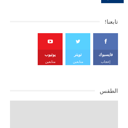
تابعنا!
فايسبوك
تويتر
يوتيوب
إعجاب
متابعين
متابعين
الطقس