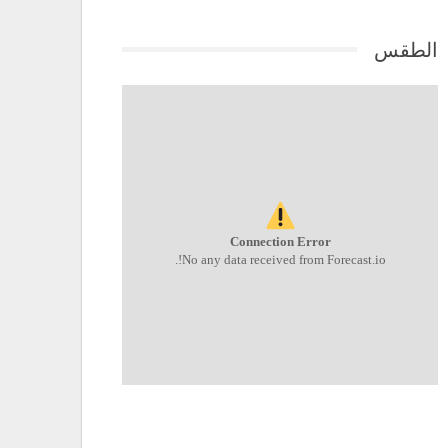
الطقس
Connection Error
No any data received from Forecast.io!.