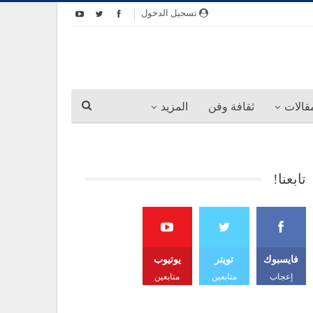
تسجيل الدخول
قالات
ثقافة وفن
المزيد
تابعنا!
فايسبوك
تويتر
يوتيوب
إعجاب
متابعين
متابعين