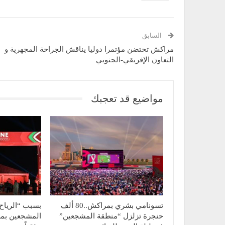
السابق
مراكش تحتضن مؤتمرا دوليا يناقش الجراحة المجهرية و
التعاون الإفريقي-الجنوبي
مواضيع قد تعجبك
تسونامي بشري بمراكش..80 ألف
بسبب “الرياح 
حنجرة تزلزل “منطقة المشجعين”
المشجعين بمر