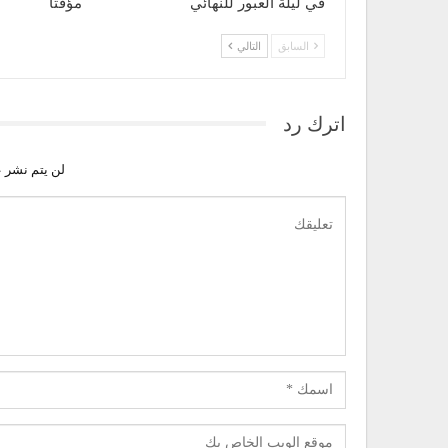
في ليلة العبور للنهائي
مؤقتاً
السابق
التالي
اترك رد
لن يتم نشر ع