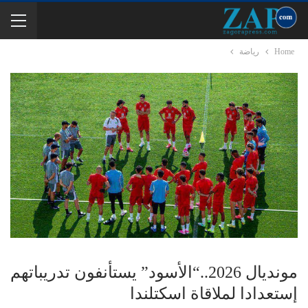
Home
رياضة
مونديال 2026..“الأسود” يستأنفون تدريباتهم
إستعدادا لملاقاة اسكتلندا