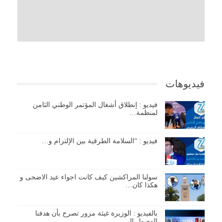
فيديوهات
فيديو : إنطلاق أشغال المؤتمر الوطني الثامن
لمنظمة…
فيديو : “السلامة الطرقية بين الإلتزام و…
سولنا المراكشين كيف كانت اجواء عيد الاضحى و
هكذا كان…
بالفيديو : الوزيرة غيثة مزور تصرح بأن هدفنا
الوصول إلى…