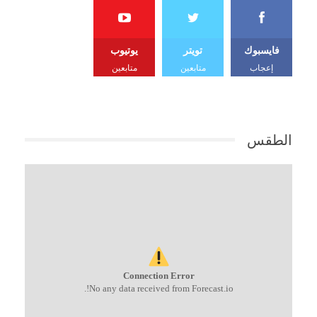
فايسبوك
تويتر
يوتيوب
إعجاب
متابعين
متابعين
الطقس
Connection Error
No any data received from Forecast.io!.