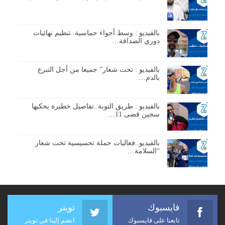
بالفيديو : وسط أجواء حماسية..تنظيم نهائيات
دوري الصداقة…
بالفيديو : تحت شعار” جميعا من أجل التبرع
بالدم…
بالفيديو : طريق التوبة..تفاصيل خطيرة يحكيها
سجين قضى 11…
بالفيديو..فعاليات حملة تحسيسية تحت شعار
“السلامة…
فايسبوك
تويتر
تابعنا على فايسبوك
انضم إلينا في تويتر