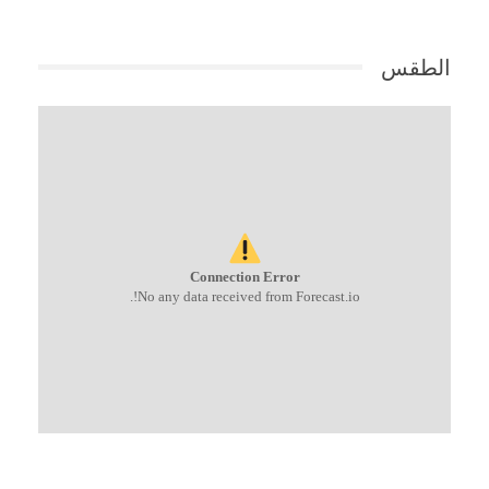
الطقس
Connection Error
No any data received from Forecast.io!.