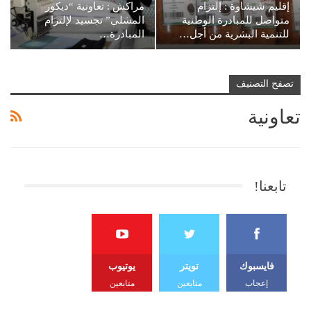
إقليم شيشاوة : إلتزام
مراكش : تعاونية “ديكور
متواصل للمبادرة الوطنية
المشلي” تجسيد لإلتزام
للتنمية البشرية من أجل…
المبادرة…
تصفح التصنيف
تعاونية
تابعنا!
فايسبوك
تويتر
يوتيوب
إعجاب
متابعين
متابعين