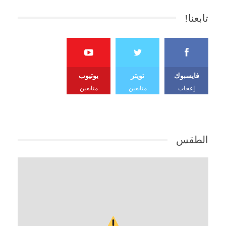
تابعنا!
فايسبوك
تويتر
يوتيوب
إعجاب
متابعين
متابعين
الطقس