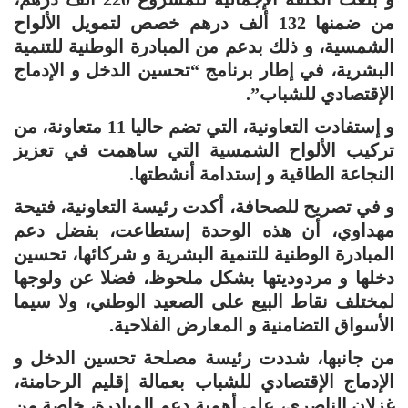
من ضمنها 132 ألف درهم خصص لتمويل الألواح
الشمسية، و ذلك بدعم من المبادرة الوطنية للتنمية
البشرية، في إطار برنامج “تحسين الدخل و الإدماج
الإقتصادي للشباب”.
و إستفادت التعاونية، التي تضم حاليا 11 متعاونة، من
تركيب الألواح الشمسية التي ساهمت في تعزيز
النجاعة الطاقية و إستدامة أنشطتها.
و في تصريح للصحافة، أكدت رئيسة التعاونية، فتيحة
مهداوي، أن هذه الوحدة إستطاعت، بفضل دعم
المبادرة الوطنية للتنمية البشرية و شركائها، تحسين
دخلها و مردوديتها بشكل ملحوظ، فضلا عن ولوجها
لمختلف نقاط البيع على الصعيد الوطني، ولا سيما
الأسواق التضامنية و المعارض الفلاحية.
من جانبها، شددت رئيسة مصلحة تحسين الدخل و
الإدماج الإقتصادي للشباب بعمالة إقليم الرحامنة،
غزلان الناصري، على أهمية دعم المبادرة، خاصة من