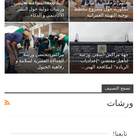
إقليم الرحامنة..ورشات
كلية قلعة السراغنة تحتضن
تشاورية حول مشروع مخطط
ورشات دولية حول النشر
توجيه التهيئة العمرانية
الأكاديمي و الذكاء…
جهة مراكش-آسفي..ورشة
مراكش تحتضن ورشة
لتأهيل مفتشي “إعداديات
الحِداءة العصرية لسلامة و
الريادة” لمكافحة الهدر…
رفاهية الخيول
تصفح التصنيف
ورشات
تابعنا!