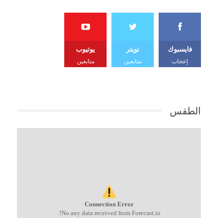
فايسبوك
تويتر
يوتيوب
إعجاب
متابعين
متابعين
الطقس
Connection Error
No any data received from Forecast.io!.