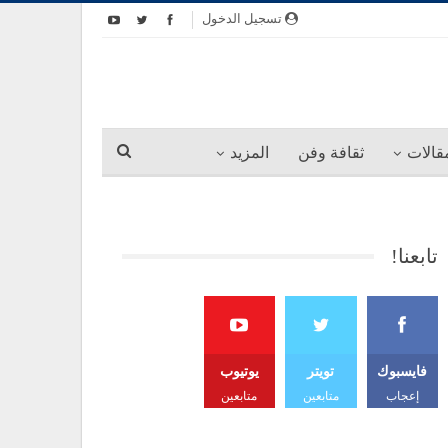
تسجيل الدخول
قالات
ثقافة وفن
المزيد
تابعنا!
فايسبوك
تويتر
يوتيوب
إعجاب
متابعين
متابعين