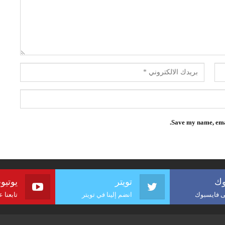
Save my name, emai
وك
تويتر
يوتيو
لى فايسبوك
انضم إلينا في تويتر
تابعنا 