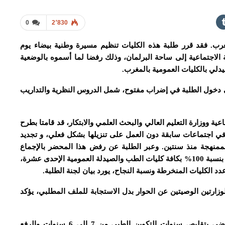
0
2٬830
رب. فقد قرر طلبة هذه الكليات تنظيم مسيرة وطنية بيضاء يوم
الحماية الاجتماعية إلى ساحة البرلمان، وذلك رفضا لما أسموه بالوضعية
يدلي بالكليات العمومية بالمغرب.
ى دخول الطلبة في إضراب مفتوح، شمل الدروس النظرية والتداريب
عية ووزارة التعليم العالي والبحث العلمي والابتكار، قد قامتا بطرح
ي اجتماعات سابقة دون العمل على تنزيلها بشكل فعلي، و تجديد
لممنهجة منذ سنتين. وعبر الطلبة عن رفض هذا المحضر بالإجماع
المطلق، لتلحقه مقاطعة ناجحة لامتحانات الأسدس الأول بنسبة 100% بكافة كليات الطب والصيدلة العمومية الإحدى عشرة،
د الكليات المنخرطة ونسبة النجاح، يورد بيان لجنة الطلبة.
وزارتين الوصيتين عن الحوار بدل الاستجابة للملف المطلبي، يؤكد
و على رأس نقط الملف المطلبي، القرار الوزاري القاضي بتقليص سنوات التكوين الطبي من 7 إلى 6 سنوات والرفع