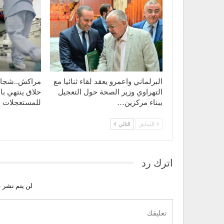
البرلماني واعمرو يعقد لقاء ثنائيا مع
مراكش..شجار 
التهراوي وزير الصحة حول التعجيل
حلاق ينتهي با
ببناء مركزين…
للمستعجلات
السابق
التالي
اترك رد
لن يتم نشر ع