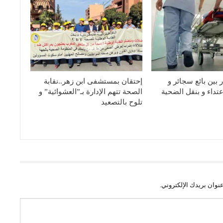
بين بائع سجائر و
إحتقان بمستشفى ابن زهر..نقابة
عتداء و بنقل الضحية
الصحة تتهم الإدارة بـ”العشوائية” و
تلوح بالتصعيد
نوان بريدك الإلكتروني.