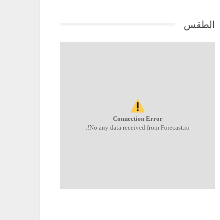
الطقس
Connection Error
No any data received from Forecast.io!.