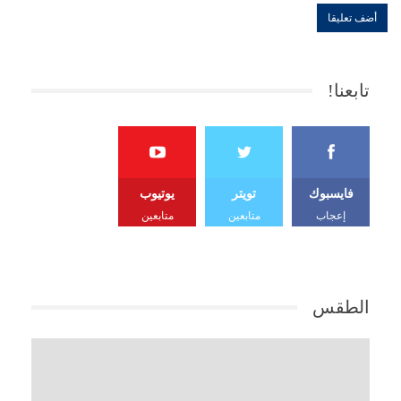
تابعنا!
فايسبوك
تويتر
يوتيوب
إعجاب
متابعين
متابعين
الطقس