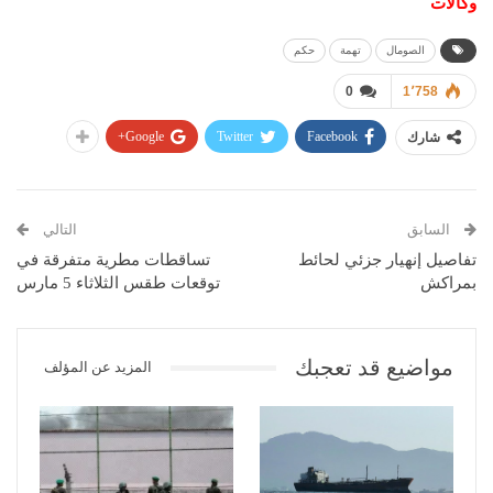
وكالات
الصومال
تهمة
حكم
0
1٬758
Google+
Twitter
Facebook
شارك
السابق
التالي
تفاصيل إنهيار جزئي لحائط
تساقطات مطرية متفرقة في
بمراكش
توقعات طقس الثلاثاء 5 مارس
مواضيع قد تعجبك
المزيد عن المؤلف