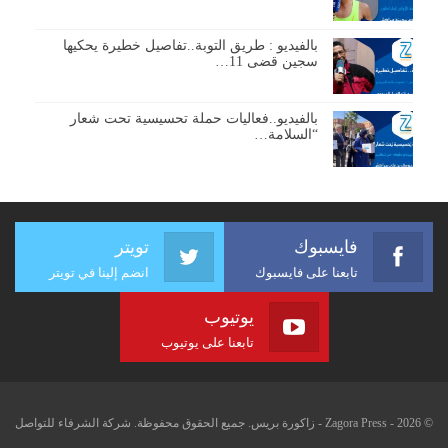
بالفيديو : طريق التوبة..تفاصيل خطيرة يحكيها
سجين قضى 11…
بالفيديو..فعاليات حملة تحسيسية تحت شعار
“السلامة…
فايسبوك
تويتر
تابعنا على فايسبوك
انضم إلينا في تويتر
يوتيوب
تابعنا على يوتيوب
© 2026 - Zagora Press - زاكورة بريس. جميع الحقوق محفوظة. شركة الشرفاء للتواصل