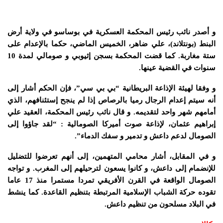
و أصدر نائب رئيس المحكمة العسكرية في بوساسو في ولاية أرض
البنط (بونتلاند)، علي ضاهر، الخميس الماضي، حكما بالإعدام على
ستة مغاربة. كما قضت المحكمة بسجن إثيوبي و صومالي لمدة 10
سنوات في القضية عينها.
و وفقا لهيئة الإذاعة البريطانية “بي بي سي”، فإن الحكم أشار إلى
أنه سيتم إعدام الرجال رميا بالرصاص إذا لم ينجح إستئنافهم، الذي
أمامهم شهر واحد لتقديمه. و قال نائب رئيس المحكمة، العقيد علي
إبراهيم عثمان، لإذاعة صوت أميركا الصومالية : “لقد جاؤوا إلى
الصومال لدعم داعش و تدمير و سفك الدماء”.
و في المقابل، أشار محامي المتهمين، إلى أنهم تعرضوا للتضليل
للإنضمام إلى داعش، و كانوا يسعون لترحيلهم إلى المغرب. و تواجه
الصومال الواقعة في القرن الأفريقي تمردا مستمرا منذ 17 عاما
تقوده حركة الشباب الإسلامية المرتبطة بتنظيم القاعدة. كما ينشط
في البلاد مسلحون من تنظيم داعش.