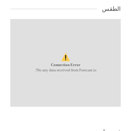
الطقس
Connection Error
No any data received from Forecast.io!.