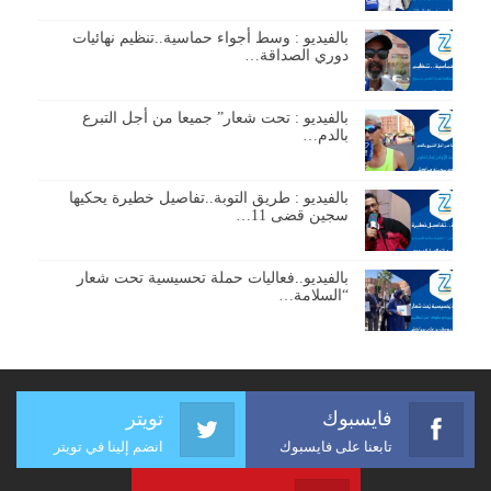
بالفيديو : وسط أجواء حماسية..تنظيم نهائيات
دوري الصداقة…
بالفيديو : تحت شعار” جميعا من أجل التبرع
بالدم…
بالفيديو : طريق التوبة..تفاصيل خطيرة يحكيها
سجين قضى 11…
بالفيديو..فعاليات حملة تحسيسية تحت شعار
“السلامة…
فايسبوك
تويتر
تابعنا على فايسبوك
انضم إلينا في تويتر