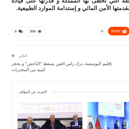
قة التي تحظى بها المملكة و قدرتها على قيادة
متها الأمن المائي و إستدامة الموارد الطبيعية.
ReddIt
0
304
التالي
إقليم اليوسفية..درك راس العين يسقط “الدّحش” و يحجز
كمية من المخدرات
المزيد عن المؤلف