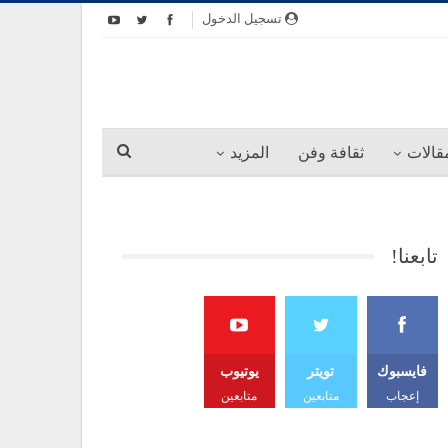
تسجيل الدخول
قالات
ثقافة وفن
المزيد
تابعنا!
فايسبوك
تويتر
يوتيوب
إعجاب
متابعين
متابعين