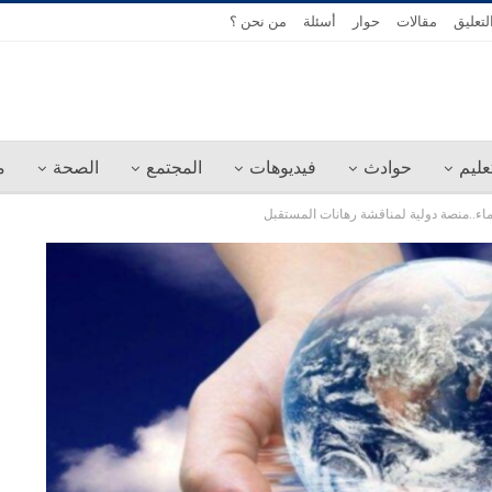
لتعليق
مقالات
حوار
أسئلة
من نحن ؟
عليم
حوادث
فيديوهات
المجتمع
الصحة
م
ء..منصة دولية لمناقشة رهانات المستقبل