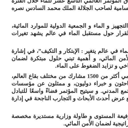
اق المؤتمر العالمي التاسع عشر للماء خلال الفترة
لرعاية السامية لصاحب الجلالة الملك محمد السادس نصره
جهيز و الماء و الجمعية الدولية للموارد المائية،
القرار حول مستقبل الماء في عالم يشهد تغيرات
اء في عالم يتغير : الإبتكار و التكيف”، في إشارة
أمن المائي، و أهمية تبني حلول مبتكرة لضمان
اخي و تزايد الضغوط على الماء.
و من المرتقب أن يجذب هذا الحدث العالمي أكثر من 1500 مشارك من مختلف بقاع العالم،
احثون و خبراء دوليون، و ممثلون عن مؤسسات
المدني. و سيتيح المؤتمر فضاءً واسعًا للتبادل
ع عرض أحدث الأبحاث و التجارب الناجحة في إدارة
رفيعة المستوى و طاولة وزارية مستديرة مخصصة
اتيجية لضمان الأمن المائي.