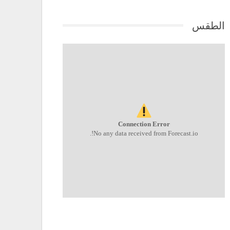
الطقس
Connection Error
No any data received from Forecast.io!.