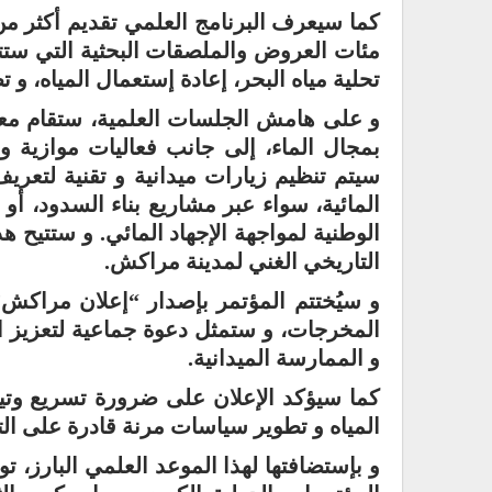
مئات العروض والملصقات البحثية التي ستت
تحلية مياه البحر، إعادة إستعمال المياه، و تط
و على هامش الجلسات العلمية، ستقام مع
بمجال الماء، إلى جانب فعاليات موازية و
سيتم تنظيم زيارات ميدانية و تقنية لتعريف
المائية، سواء عبر مشاريع بناء السدود، أو 
الوطنية لمواجهة الإجهاد المائي. و ستتيح ه
التاريخي الغني لمدينة مراكش.
و سيُختتم المؤتمر بإصدار “إعلان مراكش
المخرجات، و ستمثل دعوة جماعية لتعزيز ال
و الممارسة الميدانية.
كما سيؤكد الإعلان على ضرورة تسريع وتي
المياه و تطوير سياسات مرنة قادرة على التك
و بإستضافتها لهذا الموعد العلمي البارز، 