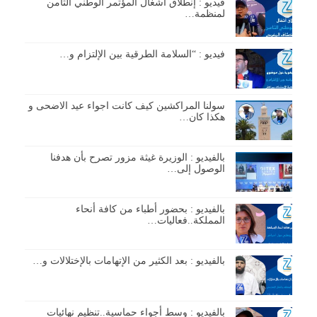
فيديو : إنطلاق أشغال المؤتمر الوطني الثامن
لمنظمة…
فيديو : “السلامة الطرقية بين الإلتزام و…
سولنا المراكشين كيف كانت اجواء عيد الاضحى و
هكذا كان…
بالفيديو : الوزيرة غيثة مزور تصرح بأن هدفنا
الوصول إلى…
بالفيديو : بحضور أطباء من كافة أنحاء
المملكة..فعاليات…
بالفيديو : بعد الكثير من الإتهامات بالإختلالات و…
بالفيديو : وسط أجواء حماسية..تنظيم نهائيات