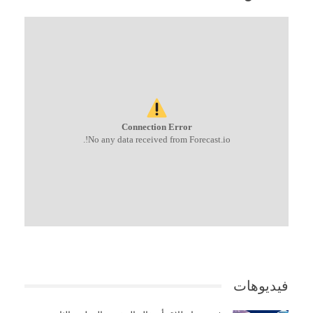
Connection Error
No any data received from Forecast.io!.
فيديوهات