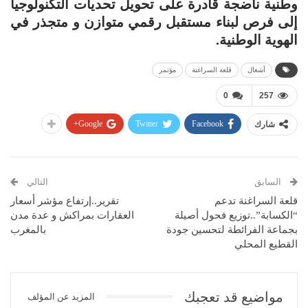
وطنية ناضجة قادرة على تحويل تحديات التكنولوجيا
إلى فرص لبناء مستقبل رقمي متوازن و متجذر في
الهوية الوطنية.
أشغال
قلعة السراغنة
مؤتمر
0
257
Google+
Twitter
Facebook
شارك
السابق
التالي
قلعة السراغنة تدعم
تقرير..إرتفاع مؤشر أسعار
“الكسابة”..توزيع فحول أصيلة
العقارات بمراكش و عدة مدن
بجماعة الفرائطة لتحسين جودة
بالمغرب
القطيع المحلي
مواضيع قد تعجبك
المزيد عن المؤلف