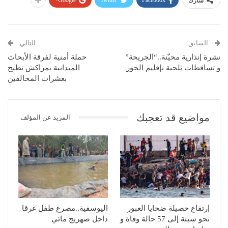
شارك
السابق
التالي
نشرة إنذارية محيّنة..“الجريحة”
حملة أمنية لفرقة الأبحاث
و تساقطات ثلجية بإقليم الحوز
الميدانية بمراكش تطيح
بعشرات المخالفين
مواضيع قد تعجبك
المزيد عن المؤلف
إرتفاع حصيلة ضحايا العبور
اليوسفية..مصرع طفل غرقا
نحو سبتة إلى 57 حالة وفاة و
داخل صهريج مائي