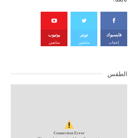
فايسبوك
تويتر
يوتيوب
إعجاب
متابعين
متابعين
الطقس
Connection Error