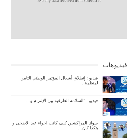
No any data received from Forecast.io!.
فيديوهات
فيديو : إنطلاق أشغال المؤتمر الوطني الثامن
لمنظمة…
فيديو : “السلامة الطرقية بين الإلتزام و…
سولنا المراكشين كيف كانت اجواء عيد الاضحى و
هكذا كان…