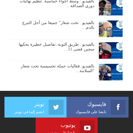
بالفيديو : وسط أجواء حماسية..تنظيم نهائيات
دوري الصداقة…
بالفيديو : تحت شعار” جميعا من أجل التبرع
بالدم…
بالفيديو : طريق التوبة..تفاصيل خطيرة يحكيها
سجين قضى 11…
بالفيديو..فعاليات حملة تحسيسية تحت شعار
“السلامة…
فايسبوك
تويتر
تابعنا على فايسبوك
انضم إلينا في تويتر
يوتيوب
تابعنا على يوتيوب