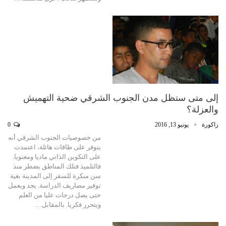
إلى متى ستظل مدن الجنوب الشرقي ضحية التهميش
والعزلة؟
زاكورة
يونيو 13, 2016
0
من خصوصيات الجنوب الشرقي أنه
يتوفر على طاقات هائلة، اعتمدت
على التكوين الذاتي ماديا ومعنويا.
فالتلميذ فتلك المناطق يضطر منذ
سن مبكرة للسفر إلى المدينة بغية
توفير مصاريف الدراسة. يجد ويعمل
حتى يصل درجات عليا من العلم
ويتحرر فكريا. بالمقابل…