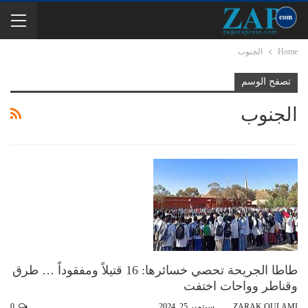
Home
الجنوب
تصفح الوسم
الجنوب
طاطا الجريحة تحصي خسائرها: 16 قتيلاً ومفقوداً … طرق
وقناطر وواحات اختفت
ABDEZZARAK OULAMI
سبتمبر 25, 2024
0