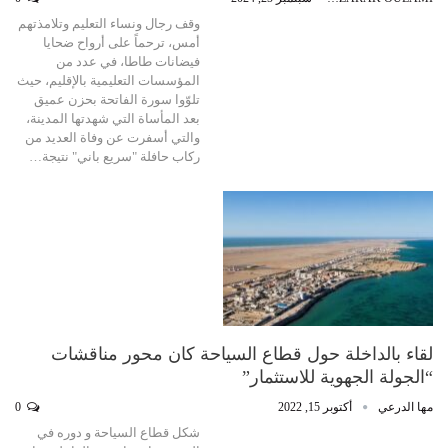
وقف رجال ونساء التعليم وتلامذتهم
أمس، ترحماً على أرواح ضحايا
فيضانات طاطا، في عدد من
المؤسسات التعليمية بالإقليم، حيث
تلوّوا سورة الفاتحة بحزن عميق
بعد المأساة التي شهدتها المدينة،
والتي أسفرت عن وفاة العديد من
ركاب حافلة "سريع باني" نتيجة…
لقاء بالداخلة حول قطاع السياحة كان محور مناقشات
“الجولة الجهوية للاستثمار”
مها الدرعي
أكتوبر 15, 2022
0
شكل قطاع السياحة و دوره في