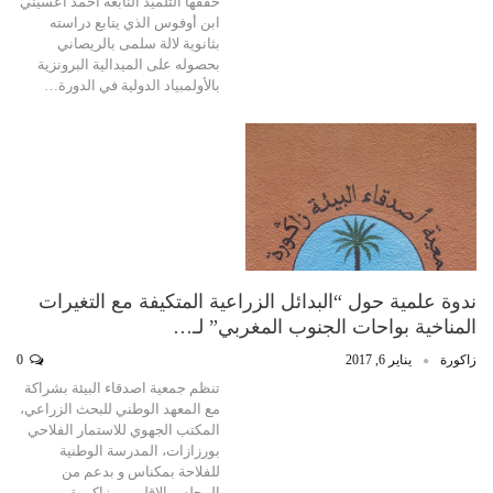
حققها التلميذ النابغة أحمد اعسيني
ابن أوفوس الذي يتابع دراسته
بثانوية لالة سلمى بالريصاني
بحصوله على الميدالية البرونزية
بالأولمبياد الدولية في الدورة…
ندوة علمية حول “البدائل الزراعية المتكيفة مع التغيرات
المناخية بواحات الجنوب المغربي” لـ…
زاكورة
يناير 6, 2017
0
تنظم جمعية اصدقاء البيئة بشراكة
مع المعهد الوطني للبحث الزراعي،
المكتب الجهوي للاستمار الفلاحي
بورزازات، المدرسة الوطنية
للفلاحة بمكناس و بدعم من
المجلس الاقليمي بزاكورة و