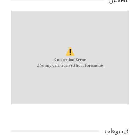
Connection Error
No any data received from Forecast.io!.
فيديوهات