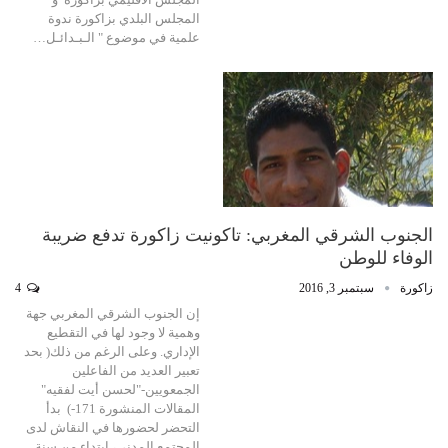
المجلس البلدي بزاكورة ندوة
علمية في موضوع " الـبـدائـل…
الجنوب الشرقي المغربي: تاكونيت زاكورة تدفع ضريبة
الوفاء للوطن
زاكورة
سبتمبر 3, 2016
4
إن الجنوب الشرقي المغربي جهة
وهمية لا وجود لها في التقطيع
الإداري. وعلى الرغم من ذلك( بحد
تعبير العديد من الفاعلين
الجمعويين-"لحسن أيت لفقيه"
المقالات المنشورة 171-) بدأ
التحضر لحضورها في النقاش لدى
المجتمع المدني، ابتداء من سنة