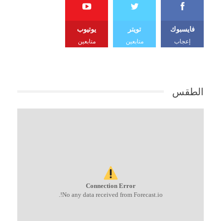
فايسبوك
تويتر
يوتيوب
إعجاب
متابعين
متابعين
الطقس
Connection Error
No any data received from Forecast.io!.