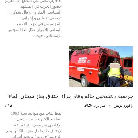
للأحرار، معبرا عن التطلع إلى تعزيز
حضور الحزب في المشهد
السياسي المغربي و قال شوكي:
“رفعني أخواتي و إخواني
المؤتمِرون في حزب التجمع
الوطني للأحرار خلال هذا المؤتمر
الإستثنائي، حيث…
جرسيف..تسجيل حالة وفاة جراء إختناق بغاز سخان الماء
زاكورة بريس
فبراير 6, 2026
0
لفظ شاب من مواليد سنة 1993
أنفاسه الأخيرة بالمستشفى
الإقليمي بجرسيف، إثر تعرضه
لإختناق حاد داخل منزله الكائن بحي
الرحمة “حمرية”. و تعود أسباب