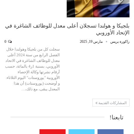
بلجيكا و هولندا تسجلان أعلى معدل للوظائف الشاغرة في
الإتحاد الأوروبي
زاكورة بريس
مارس 19, 2025
0
سجلت كل من بلجيكا وهولندا خلال
الفصل الرابع من سنة 2024 أعلى
معدل للوظائف الشاغرة في الاتحاد
الأوروبي، بسنبة 1ر4 بالمائة، حسب
أرقام نشرتها وكالة الإحصاء
الأوروبية "يوروستات" اليوم الثلاثاء.
و أوضحت (يوروستات) أن هذا
المعدل يبقى، مع ذلك،…
المشاركات القديمة
تابعنا!