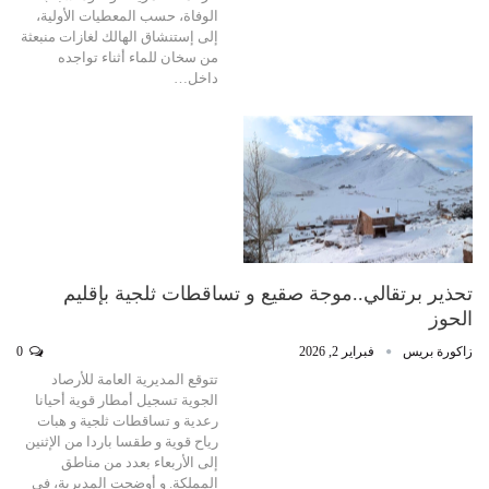
الوفاة، حسب المعطيات الأولية،
إلى إستنشاق الهالك لغازات منبعثة
من سخان للماء أثناء تواجده
داخل…
تحذير برتقالي..موجة صقيع و تساقطات ثلجية بإقليم
الحوز
زاكورة بريس
فبراير 2, 2026
0
تتوقع المديرية العامة للأرصاد
الجوية تسجيل أمطار قوية أحيانا
رعدية و تساقطات ثلجية و هبات
رياح قوية و طقسا باردا من الإثنين
إلى الأربعاء بعدد من مناطق
المملكة. و أوضحت المديرية، في