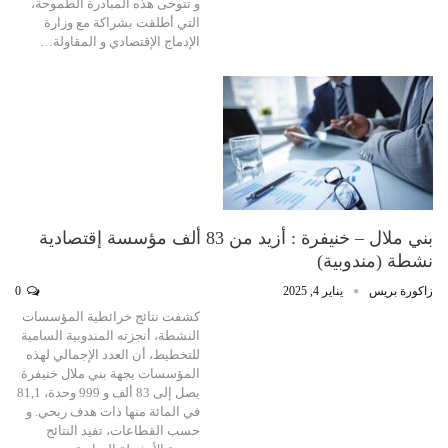
و تتوخى هذه المبادرة الطموحة،
التي أطلقت بشراكة مع وزارة
الإدماج الإقتصادي و المقاولة…
بني ملال – خنيفرة : أزيد من 83 ألف مؤسسة إقتصادية
نشطة (مندوبية)
زاكورة بريس
يناير 4, 2025
0
كشفت نتائج خرائطية المؤسسات
النشطة، أنجزته المندوبية السامية
للتخطيط، أن العدد الإجمالي لهذه
المؤسسات بجهة بني ملال خنيفرة
يصل إلى 83 ألف و 999 وحدة، 81,1
في المائة منها ذات هدف ربحي. و
حسب القطاعات، تفيد النتائج