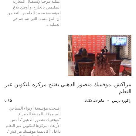
عملية مرحبا لإستقبال المغاربة
المقيمين بالخارج. و أوضح بلاغ
لمؤسسة محمد الخامس للتضامن
أن المؤسسة، التي تساهم في
العملية…
مراكش..موفنبيك منصور الذهبي يفتتح مركزه للتكوين عبر
التعلم
زاكورة بريس
مايو 29, 2025
0
إفتتحت مؤسسة الإيواء السياحي
المرموقة بالمدينة الحمراء
"موفنبيك منصور الذهبي"، أمس
الأربعاء، مركزها للتكوين عبر التعلم
داخل "أكاديمية موفنبيك مراكش".