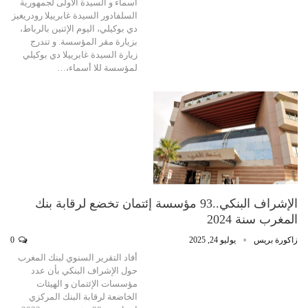
أسماء و السيدة الأولى لجمهورية
السلفادور السيدة غابرييلا رودريغيز
دي بوكيلي، اليوم الإثنين بالرباط،
بزيارة مقر المؤسسة. و تندرج
زيارة السيدة غابرييلا دي بوكيلي
لمؤسسة للا أسماء،…
الإشراف البنكي..93 مؤسسة إئتمان تخضع لرقابة بنك
المغرب سنة 2024
زاكورة بريس
يوليو 24, 2025
0
أفاد التقرير السنوي لبنك المغرب
حول الإشراف البنكي بأن عدد
مؤسسات الإئتمان و الهيئات
الخاضعة لرقابة البنك المركزي