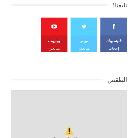
تابعنا!
فايسبوك
تويتر
يوتيوب
إعجاب
متابعين
متابعين
الطقس