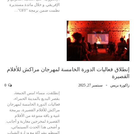
الإفريقي. و خلال مائدة مستديرة
نظمت ضمن برمجة "OFF"…
إنطلاق فعاليات الدورة الخامسة لمهرجان مراكش للأفلام
القصيرة
زاكورة بريس
سبتمبر 27, 2025
0
إنطلقت، مساء امس الجمعة،
بقصر البديع بالمدينة الحمراء،
فعاليات الدورة الخامسة لمهرجان
مراكش للأفلام القصيرة، ببرمجة
غنية و باقة متنوعة من الأفلام
القصيرة لمخرجين مغاربة و أجانب.
و أضحى هذا الحدث السينمائي،
المنظم بشراكة مع وزارة الشباب