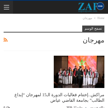
Home
مهرجان
تصفح الوسم
مهرجان
مراكش..إختتام فعاليات الدورة الـ15 لمهرجان “إبداع
الطالب” بجامعة القاضي عياض
زاكورة بريس
يوليو 12, 2026
0