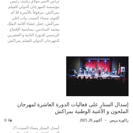
ترأس الأمير مولاي رشيد، رئيس
مؤسسة المهرجان الدولي للفيلم
بمراكش، مرفوقاً بالأميرة للا أم
كلثوم، مساء السبت بباب إغلي
بمراكش، حفل عشاء أقامه الملك
محمد السادس، بمناسبة الإفتتاح
الرسمي للدورة الثانية و العشرين
للمهرجان الدولي للفيلم بمراكش.
…
إسدال الستار على فعاليات الدورة العاشرة لمهرجان
الملحون و الأغنية الوطنية بمراكش
زاكورة بريس
أكتوبر 26, 2025
0
أسدل الستار مساء السبت 25