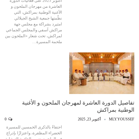
أكتوبر 2025 على فعاليات الدورة
العاشرة من مهرجان الملحون و
الأغنية الوطنية بمراكش، التي
نظّمتها جمعية الشيخ الجيلالي
امثيرد بشراكة مع مجلس جهة
مراكش آسفي والمجلس الجماعي
لمراكش، تحت شعار «الملحون بين
ملحمة المسيرة…
تفاصيل الدورة العاشرة لمهرجان الملحون و الأغنية
الوطنية بمراكش
MLY.YOUSSEF
أكتوبر 23, 2025
0
احتفاءً بالذكرى الخمسين للمسيرة
الخضراء المظفرة، واعتزازًا بإدراج
فن الملحون ضمن القائمة التمثيلية