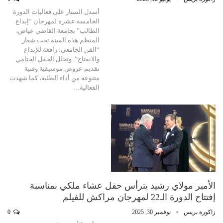
أسدل الستار على فعاليات الدورة
الخامسة عشرة لمهرجان “إبداع
الطالب” بجامعة القاضي عياض،
المنظم هذه السنة تحت شعار
“الفن الجامعي: رافعة للإبداع
والانفتاح”. وتخلل الحفل الختامي
تقديم عروض موسيقية وفنية
متنوعة من أداء الطلبة، كما شهدت
الفعالية…
الأمير مولاي رشيد يترأس حفل عشاء ملكي بمناسبة
إفتتاح الدورة الـ22 لمهرجان مراكش للفيلم
زاكورة بريس
نوفمبر 30, 2025
0