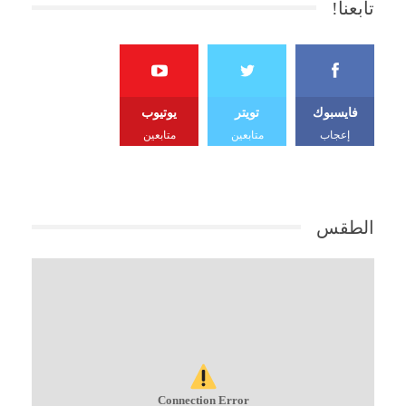
تابعنا!
فايسبوك
تويتر
يوتيوب
إعجاب
متابعين
متابعين
الطقس
Connection Error