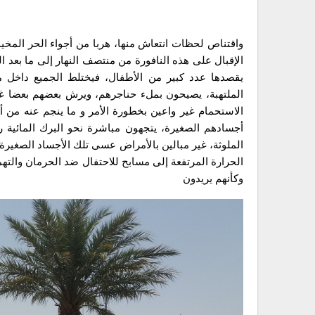
واقتناص لحظات انتعاش منها، هربا من أجواء الحر المخيم
الإقبال على هذه النافورة من منتصف النهار إلى ما بعد
يقصدها عدد كبير من الأطفال، فيختلط الجميع داخل م
الملتهبة، يصيحون بملء حناجرهم، ويرش بعضهم بعضا غ
الاستحمام غير واعين بخطورة الأمر و ما ينجم عنه من أ
أجسادهم الصغيرة، يتجهون مباشرة نحو البرك المائية ر
الملوثة، غير مبالين بالأمراض عسى تلك الأجساد الصغيرة
الحرارة المرتفعة إلى مسابح للاحتفال ضد الحرمان والتهم
وكأنهم يريدون