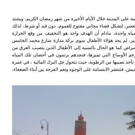
ة على المدينة خلال الأيام الأخيرة من شهر رمضان الكريم، ويشتد
 العصر، لتشكل فضاء مجاني مفتوح للعموم، دون قيد أو شرط، لذلك
ياه واحدة، مادام أن الهدف واحد هو التخفيف من وقع الحرارة
ير، لم يجد هؤلاء الأطفال سوى بركة مدارة شارع محمد الخامس
مراض كما هو الحال بالنسبة إلى الأطفال الذين يتصبب العرق من
غم الأوساخ التي تميزها، فتجدهم يرتمون في أحضان تلك المياه
 تأخذ نصيبها من الرطوبة، حيث تتحول جل البرك المائية ، في غمرة
يش، فتنتشر الابتسامة على الوجوه وتعم الفرحة بين أبناء الضعفاء،