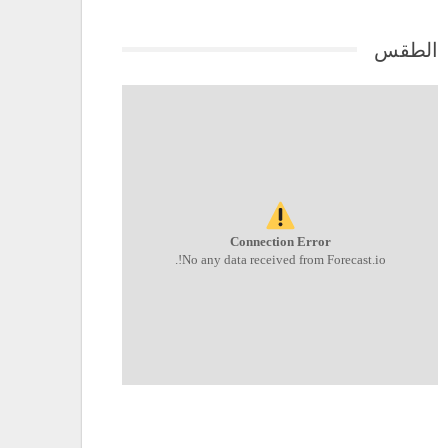
الطقس
Connection Error
No any data received from Forecast.io!.