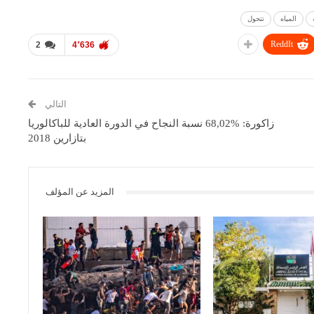
المياه
تتحول
ReddIt
2
4٬636
التالي
زاكورة: %68,02 نسبة النجاح في الدورة العادية للباكالوريا
بتازارين 2018
المزيد عن المؤلف