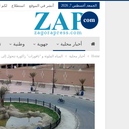
الجمعة, أغسطس 7, 2026
أنشر في الموقع
استطلاع
لكم ا
أخبار محلية
جهوية
وطنية
ت
Home
أخبار محلية
المياه الملوثة و “نافورات” زاكورة تتحول إل