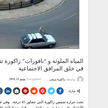
المياه الملوثة و “نافورات” زاكورة 
في خلق المرافق الاجتماعية
Last updated
يونيو 11, 2018
بواسطة
زاكورة بريس
شارك
تحت حرارة شمس زاكور
الأطفال نافورة شارع محمد الخامس ملاذا مفضلا لأجل الار