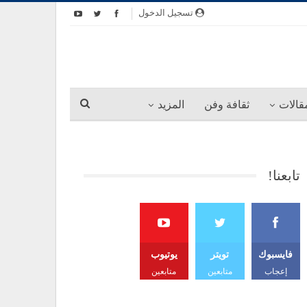
تسجيل الدخول
قالات
ثقافة وفن
المزيد
تابعنا!
فايسبوك
تويتر
يوتيوب
إعجاب
متابعين
متابعين