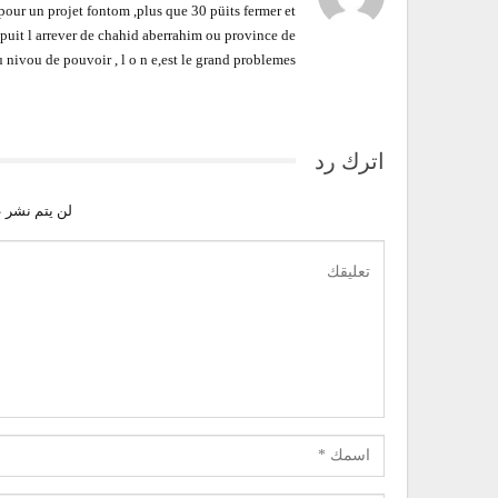
our un projet fontom ,plus que 30 püits fermer et
epuit l arrever de chahid aberrahim ou province de
u nivou de pouvoir , l o n e,est le grand problemes
اترك رد
لن يتم نشر ع