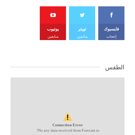
فايسبوك
تويتر
يوتيوب
إعجاب
متابعين
متابعين
الطقس
Connection Error
No any data received from Forecast.io!.