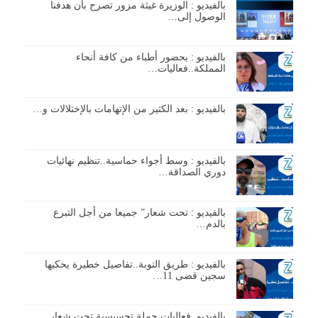
بالفيديو : الوزيرة غيثة مزور تصرح بأن هدفنا
الوصول إلى…
بالفيديو : بحضور أطباء من كافة أنحاء
المملكة..فعاليات…
بالفيديو : بعد الكثير من الإتهامات بالإختلالات و…
بالفيديو : وسط أجواء حماسية..تنظيم نهائيات
دوري الصداقة…
بالفيديو : تحت شعار” جميعا من أجل التبرع
بالدم…
بالفيديو : طريق التوبة..تفاصيل خطيرة يحكيها
سجين قضى 11…
بالفيديو..فعاليات حملة تحسيسية تحت شعار