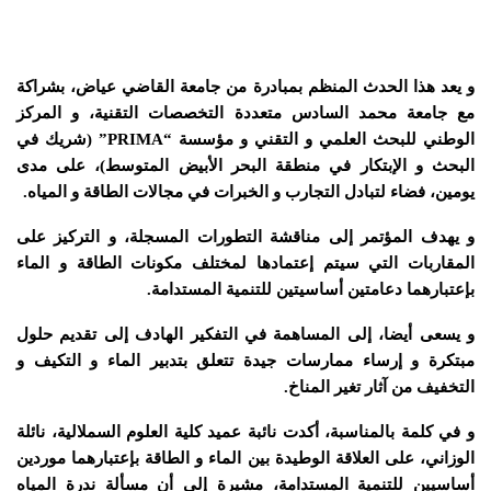
و يعد هذا الحدث المنظم بمبادرة من جامعة القاضي عياض، بشراكة
مع جامعة محمد السادس متعددة التخصصات التقنية، و المركز
الوطني للبحث العلمي و التقني و مؤسسة “PRIMA” (شريك في
البحث و الإبتكار في منطقة البحر الأبيض المتوسط)، على مدى
يومين، فضاء لتبادل التجارب و الخبرات في مجالات الطاقة و المياه.
و يهدف المؤتمر إلى مناقشة التطورات المسجلة، و التركيز على
المقاربات التي سيتم إعتمادها لمختلف مكونات الطاقة و الماء
بإعتبارهما دعامتين أساسيتين للتنمية المستدامة.
و يسعى أيضا، إلى المساهمة في التفكير الهادف إلى تقديم حلول
مبتكرة و إرساء ممارسات جيدة تتعلق بتدبير الماء و التكيف و
التخفيف من آثار تغير المناخ.
و في كلمة بالمناسبة، أكدت نائبة عميد كلية العلوم السملالية، نائلة
الوزاني، على العلاقة الوطيدة بين الماء و الطاقة بإعتبارهما موردين
أساسيين للتنمية المستدامة، مشيرة إلى أن مسألة ندرة المياه