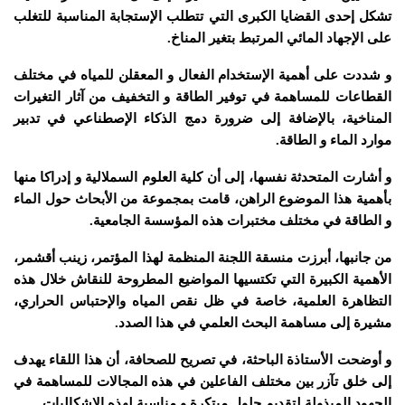
تشكل إحدى القضايا الكبرى التي تتطلب الإستجابة المناسبة للتغلب
على الإجهاد المائي المرتبط بتغير المناخ.
و شددت على أهمية الإستخدام الفعال و المعقلن للمياه في مختلف
القطاعات للمساهمة في توفير الطاقة و التخفيف من آثار التغيرات
المناخية، بالإضافة إلى ضرورة دمج الذكاء الإصطناعي في تدبير
موارد الماء و الطاقة.
و أشارت المتحدثة نفسها، إلى أن كلية العلوم السملالية و إدراكا منها
بأهمية هذا الموضوع الراهن، قامت بمجموعة من الأبحاث حول الماء
و الطاقة في مختلف مختبرات هذه المؤسسة الجامعية.
من جانبها، أبرزت منسقة اللجنة المنظمة لهذا المؤتمر، زينب أقشمر،
الأهمية الكبيرة التي تكتسيها المواضيع المطروحة للنقاش خلال هذه
التظاهرة العلمية، خاصة في ظل نقص المياه والإحتباس الحراري،
مشيرة إلى مساهمة البحث العلمي في هذا الصدد.
و أوضحت الأستاذة الباحثة، في تصريح للصحافة، أن هذا اللقاء يهدف
إلى خلق تآزر بين مختلف الفاعلين في هذه المجالات للمساهمة في
الجهود المبذولة لتقديم حلول مبتكرة و مناسبة لهذه الإشكاليات.