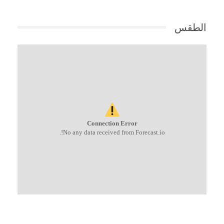
الطقس
Connection Error
No any data received from Forecast.io!.