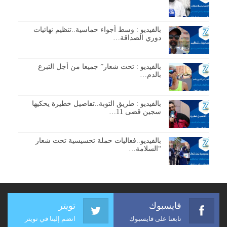
بالفيديو : وسط أجواء حماسية..تنظيم نهائيات
دوري الصداقة…
بالفيديو : تحت شعار” جميعا من أجل التبرع
بالدم…
بالفيديو : طريق التوبة..تفاصيل خطيرة يحكيها
سجين قضى 11…
بالفيديو..فعاليات حملة تحسيسية تحت شعار
“السلامة…
فايسبوك
تويتر
تابعنا على فايسبوك
انضم إلينا في تويتر