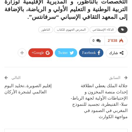
التخصصات بالناظور، و المديرية الإقليمية لوزارة
التربية الوطنية و التعليم الأولي و الرياضة، بالإضافة
إلى المعهد الثقافي الإسباني “سرفانتس”.
الذكاء الإصطناعي
المعرض الجهوي للكتاب
الناظور
0
2٬038
Google+
Twitter
Facebook
شارك
السابق
التالي
جلالة الملك يعطي انطلاقة
إقليم الصويرة..تخليد اليوم
إحداث منصة المخزون و
العالمي لشجرة الأركان
الإحتياطات الأولية لجهة الرباط-
سلا- القنيطرة، تجسيد للنموذج
المغربي في الصمود في
مواجهة الكوارث