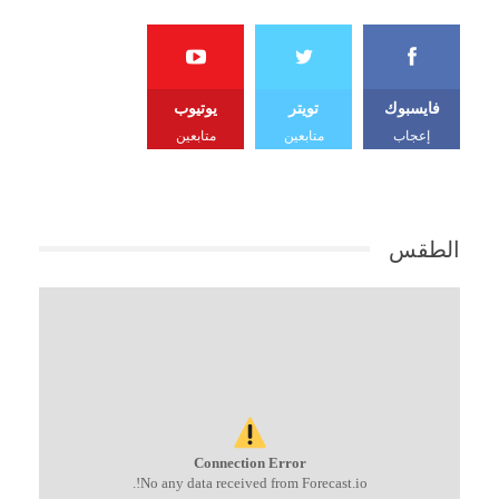
فايسبوك
تويتر
يوتيوب
إعجاب
متابعين
متابعين
الطقس
Connection Error
No any data received from Forecast.io!.