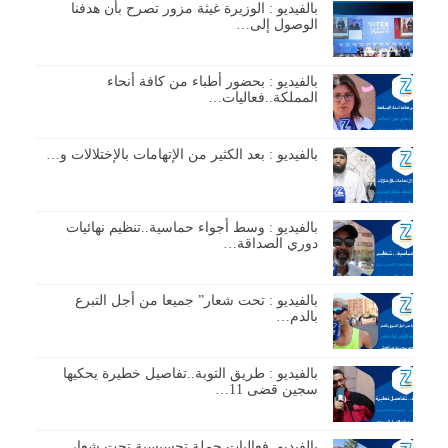
بالفيديو : الوزيرة غيثة مزور تصرح بأن هدفنا
الوصول إلى…
بالفيديو : بحضور أطباء من كافة أنحاء
المملكة..فعاليات…
بالفيديو : بعد الكثير من الإتهامات بالإختلالات و…
بالفيديو : وسط أجواء حماسية..تنظيم نهائيات
دوري الصداقة…
بالفيديو : تحت شعار” جميعا من أجل التبرع
بالدم…
بالفيديو : طريق التوبة..تفاصيل خطيرة يحكيها
سجين قضى 11…
بالفيديو..فعاليات حملة تحسيسية تحت شعار