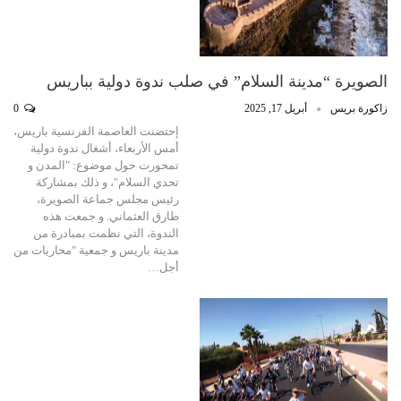
الصويرة “مدينة السلام” في صلب ندوة دولية بباريس
زاكورة بريس
أبريل 17, 2025
0
إحتضنت العاصمة الفرنسية باريس،
أمس الأربعاء، أشغال ندوة دولية
تمحورت حول موضوع: "المدن و
تحدي السلام"، و ذلك بمشاركة
رئيس مجلس جماعة الصويرة،
طارق العثماني. و جمعت هذه
الندوة، التي نظمت بمبادرة من
مدينة باريس و جمعية "محاربات من
أجل…