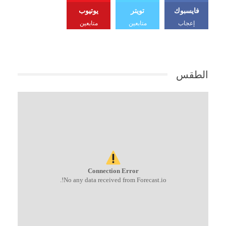
فايسبوك
تويتر
يوتيوب
إعجاب
متابعين
متابعين
الطقس
Connection Error
No any data received from Forecast.io!.