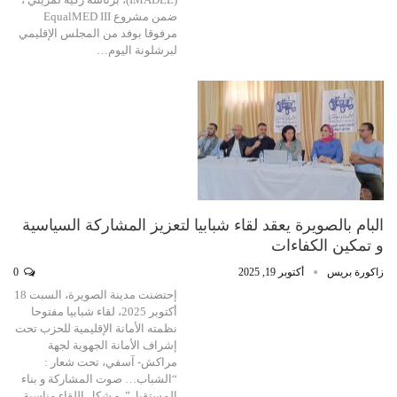
ضمن مشروع EqualMED III
مرفوقا بوفد من المجلس الإقليمي
لبرشلونة اليوم…
البام بالصويرة يعقد لقاء شبابيا لتعزيز المشاركة السياسية
و تمكين الكفاءات
زاكورة بريس
أكتوبر 19, 2025
0
إحتضنت مدينة الصويرة، السبت 18
أكتوبر 2025، لقاء شبابيا مفتوحا
نظمته الأمانة الإقليمية للحزب تحت
إشراف الأمانة الجهوية لجهة
مراكش- آسفي، تحت شعار :
“الشباب… صوت المشاركة و بناء
المستقبل”. و شكل اللقاء مناسبة