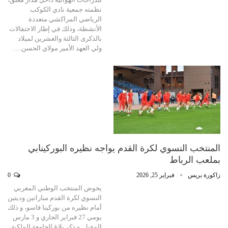
نظمته جمعية نادي الكوكب
الرياضي المراكشي متعددة
الأنشطة، وذلك في إطار الاحتفالات
بالذكرى الثالثة والعشرين لميلاد
ولي العهد الأمير مولاي الحسن.…
المنتخب النسوي لكرة القدم يواجه نظيره البوركينابي
بملعب الرباط
زاكورة بريس
فبراير 25, 2026
0
يخوض المنتخب الوطني المغربي
النسوي لكرة القدم مباراتين وديتين
أمام نظيره من بوركينا فاسو، و ذلك
يومي 27 فبراير الجاري و 3 مارس
المقبل. و ذكر بلاغ للجامعة الملكية