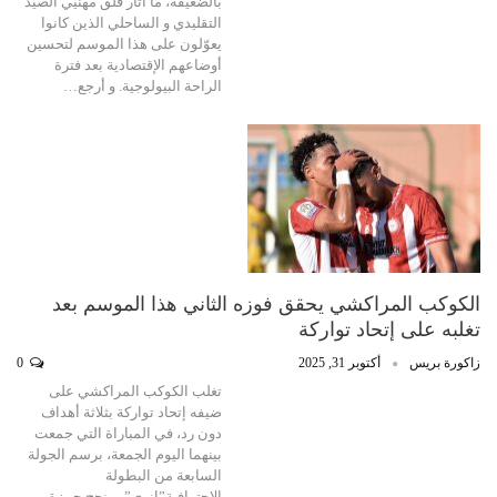
بالضعيفة، ما أثار قلق مهنيي الصيد
التقليدي و الساحلي الذين كانوا
يعوّلون على هذا الموسم لتحسين
أوضاعهم الإقتصادية بعد فترة
الراحة البيولوجية. و أرجع…
الكوكب المراكشي يحقق فوزه الثاني هذا الموسم بعد
تغلبه على إتحاد تواركة
زاكورة بريس
أكتوبر 31, 2025
0
تغلب الكوكب المراكشي على
ضيفه إتحاد تواركة بثلاثة أهداف
دون رد، في المباراة التي جمعت
بينهما اليوم الجمعة، برسم الجولة
السابعة من البطولة
الإحترافية”إنوي”. و نجح حمزة