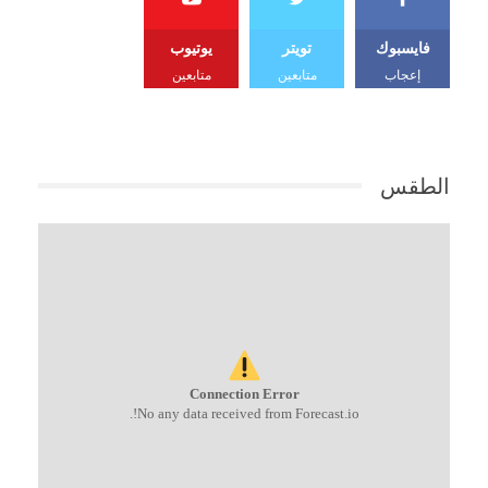
فايسبوك
تويتر
يوتيوب
إعجاب
متابعين
متابعين
الطقس
Connection Error
No any data received from Forecast.io!.