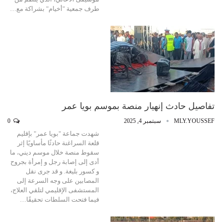
طرف جمعية "أخيام" بشراكة مع…
تفاصيل حادث إنهيار منصة بموسم بويا عمر
MLY.YOUSSEF
سبتمبر 4, 2025
0
شهدت جماعة "بويا عمر" بإقليم
قلعة السراغنة حادثًا مأساويًا إثر
سقوط منصة خلال موسم ديني، ما
أدى إلى إصابة رجل و إمرأة بجروح
و كسور بليغة. و قد جرى نقل
المصابين على وجه السرعة إلى
المستشفى الإقليمي لتلقي العلاج،
فيما فتحت السلطات تحقيقًا…