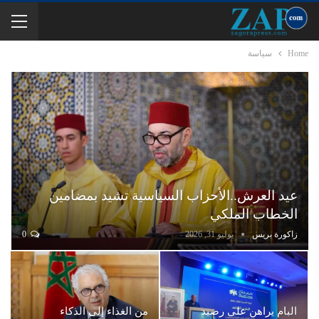
Home
سياسة
عيد العرش..الأحزاب السياسية تشيد بمضامين
الخطاب الملكي
زاكورة بريس
يوليو 31, 2026
0
البام يراهن على رصيد
من الغذاء إلى الذكاء