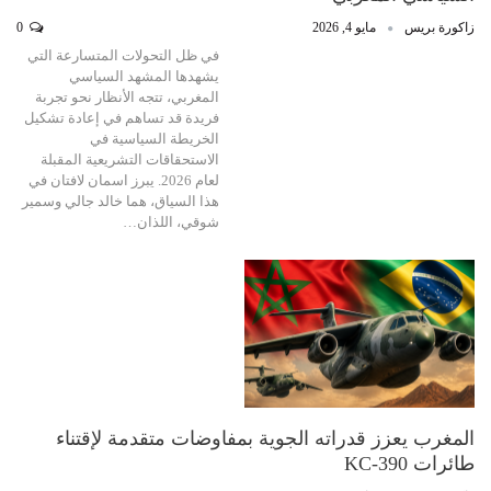
زاكورة بريس
مايو 4, 2026
0
في ظل التحولات المتسارعة التي
يشهدها المشهد السياسي
المغربي، تتجه الأنظار نحو تجربة
فريدة قد تساهم في إعادة تشكيل
الخريطة السياسية في
الاستحقاقات التشريعية المقبلة
لعام 2026. يبرز اسمان لافتان في
هذا السياق، هما خالد جالي وسمير
شوقي، اللذان…
المغرب يعزز قدراته الجوية بمفاوضات متقدمة لإقتناء
طائرات KC-390