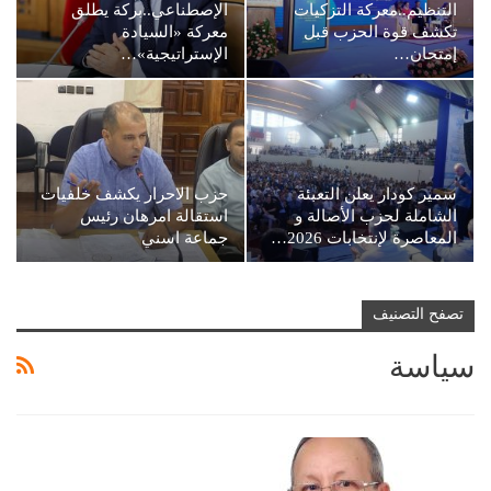
التنظيم..معركة التزكيات
الإصطناعي..بركة يطلق
تكشف قوة الحزب قبل
معركة «السيادة
إمتحان…
الإستراتيجية»…
سمير كودار يعلن التعبئة
حزب الاحرار يكشف خلفيات
الشاملة لحزب الأصالة و
استقالة امرهان رئيس
المعاصرة لإنتخابات 2026…
جماعة اسني
تصفح التصنيف
سياسة