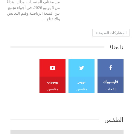
من مختلف الجنسيات، وذلك ابتداءً
من 6 يونيو 2026، في أجواء تجمع
بين المتعة الرياضية وقيم التعايش
والانفتاح.…
المشاركات القديمة
تابعنا!
فايسبوك
تويتر
يوتيوب
إعجاب
متابعين
متابعين
الطقس