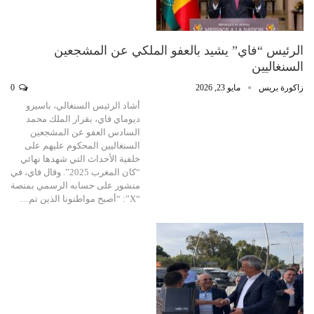
الرئيس “فاي” يشيد بالعفو الملكي عن المشجعين
السنغاليين
زاكورة بريس
مايو 23, 2026
0
أشاد الرئيس السنغالي، باسيرو
ديوماي فاي، بقرار الملك محمد
السادس العفو عن المشجعين
السنغاليين المحكوم عليهم على
خلفية الأحداث التي شهدها نهائي
“كان المغرب 2025”. وقال فاي، في
منشور على حسابه الرسمي بمنصة
“X”: “أصبح مواطنونا الذين تم…