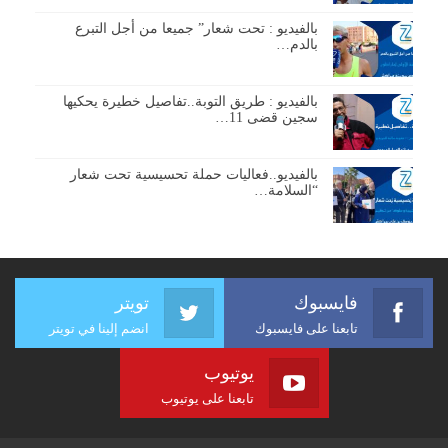
بالفيديو : تحت شعار” جميعا من أجل التبرع
بالدم…
بالفيديو : طريق التوبة..تفاصيل خطيرة يحكيها
سجين قضى 11…
بالفيديو..فعاليات حملة تحسيسية تحت شعار
“السلامة…
فايسبوك
تويتر
تابعنا على فايسبوك
انضم إلينا في تويتر
يوتيوب
تابعنا على يوتيوب