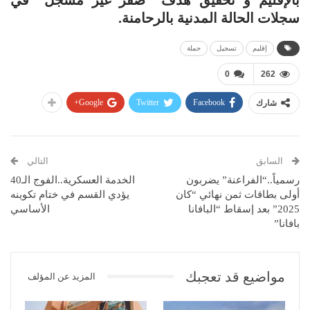
سجلات الحالة المدنية بالرحامنة.
إقليم
تسجيل
حملة
0
262
Google+
Twitter
Facebook
شارك
السابق
التالي
رسمياً..“الفراعنة” يضربون
الخدمة العسكرية..الفوج الـ40
أولى بطاقات ثمن نهائي “كان
يؤدي القسم في ختام تكوينه
2025” بعد إسقاط “البافانا
الأساسي
بافانا”
مواضيع قد تعجبك
المزيد عن المؤلف