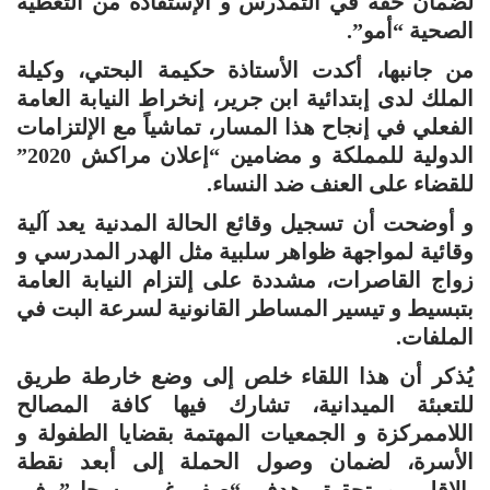
لضمان حقه في التمدرس و الإستفادة من التغطية
الصحية “أمو”.
من جانبها، أكدت الأستاذة حكيمة البحتي، وكيلة
الملك لدى إبتدائية ابن جرير، إنخراط النيابة العامة
الفعلي في إنجاح هذا المسار، تماشياً مع الإلتزامات
الدولية للمملكة و مضامين “إعلان مراكش 2020”
للقضاء على العنف ضد النساء.
و أوضحت أن تسجيل وقائع الحالة المدنية يعد آلية
وقائية لمواجهة ظواهر سلبية مثل الهدر المدرسي و
زواج القاصرات، مشددة على إلتزام النيابة العامة
بتبسيط و تيسير المساطر القانونية لسرعة البت في
الملفات.
يُذكر أن هذا اللقاء خلص إلى وضع خارطة طريق
للتعبئة الميدانية، تشارك فيها كافة المصالح
اللاممركزة و الجمعيات المهتمة بقضايا الطفولة و
الأسرة، لضمان وصول الحملة إلى أبعد نقطة
بالإقليم و تحقيق هدف “صفر غير مسجل” في