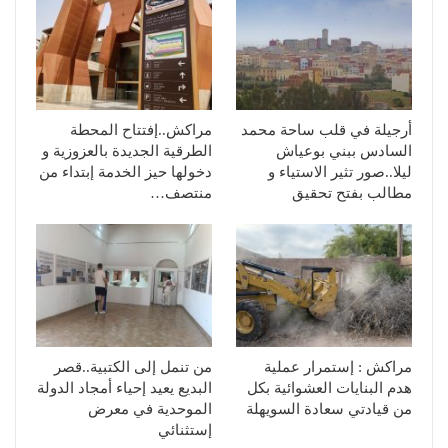
أرجيلة في قلب ساحة محمد
مراكش..إفتتاح المحطة
السادس ببني بوعياش
الطرقية الجديدة بالعزوزية و
ليلا..صور تثير الاستياء و
دخولها حيز الخدمة إبتداء من
مطالب بفتح تحقيق
منتصف…
مراكش : إستمرار عملية
من تنمل إلى الكتبية..قصر
هدم البنايات العشوائية بكل
البديع يعيد إحياء أمجاد الدولة
من قيادتي سعادة السويهلة
الموحدية في معرض
إستثنائي