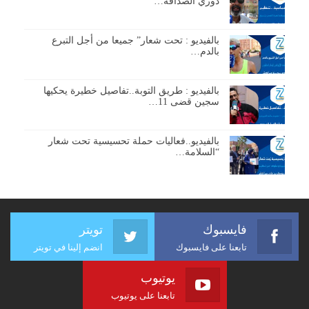
دوري الصداقة…
بالفيديو : تحت شعار” جميعا من أجل التبرع
بالدم…
بالفيديو : طريق التوبة..تفاصيل خطيرة يحكيها
سجين قضى 11…
بالفيديو..فعاليات حملة تحسيسية تحت شعار
“السلامة…
فايسبوك
تويتر
تابعنا على فايسبوك
انضم إلينا في تويتر
يوتيوب
تابعنا على يوتيوب