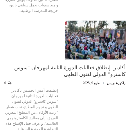
و منذ سنوات تعمل سيلفي باليو،
خريجة المدرسة الوطنية…
أكادير..إنطلاق فعاليات الدورة الثانية لمهرجان “سوس
كاسترو” الدولي لفنون الطهي
زاكورة بريس
مايو 9, 2025
0
إنطلقت أمس الخميس بأكادير،
فعاليات الدورة الثانية لمهرجان
"سوس كاسترو" الدولي لفنون
الطهي و نجوم المطبخ، تحت شعار
" زيت الأركان..من المطبخ المغربي
العريق، إلى مطابخ الكاسترونومي
العالمية". و عرف حفل الإفتتاح هذه
التظاهرة الممتدة إلى غاية…