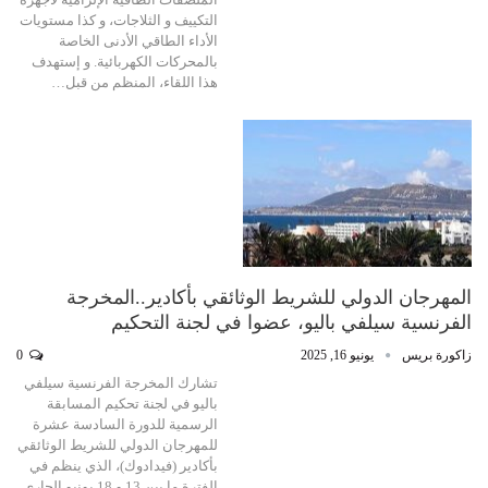
التكييف و الثلاجات، و كذا مستويات
الأداء الطاقي الأدنى الخاصة
بالمحركات الكهربائية. و إستهدف
هذا اللقاء، المنظم من قبل…
المهرجان الدولي للشريط الوثائقي بأكادير..المخرجة
الفرنسية سيلفي باليو، عضوا في لجنة التحكيم
زاكورة بريس
يونيو 16, 2025
0
تشارك المخرجة الفرنسية سيلفي
باليو في لجنة تحكيم المسابقة
الرسمية للدورة السادسة عشرة
للمهرجان الدولي للشريط الوثائقي
بأكادير (فيدادوك)، الذي ينظم في
الفترة ما بين 13 و 18 يونيو الجاري.