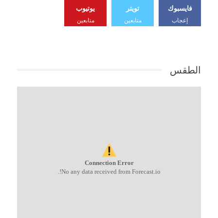
فايسبوك
تويتر
يوتيوب
إعجاب
متابعين
متابعين
الطقس
Connection Error
No any data received from Forecast.io!.