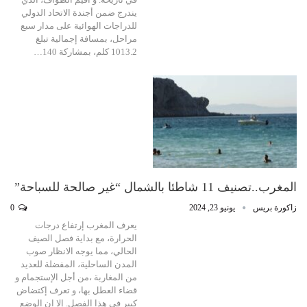
يندرج ضمن أجندة الاتحاد الدولي
للدراجات الهوائية على مدار سبع
مراحل، بمسافة إجمالية تبلغ
1013.2 كلم، بمشاركة 140…
المغرب..تصنيف 11 شاطئا بالشمال “غير صالحة للسباحة”
زاكورة بريس
يونيو 23, 2024
0
يعرف المغرب إرتفاع درجات
الحرارة، مع بداية فصل الصيف
الحالي، مما يوجه الانظار صوب
المدن الساحلية، المفضلة للعديد
من المغاربة ،من أجل الإستجمام و
قضاء العطل بها، و تعرف إكتضاض
كبير في هذا الفصل. إلا ان الوضع