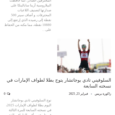
المحترفين الصادر، كما حافظت
البيلاروسية أرينا سابالينكا على
صدارتها لتصنيف اللاعبات
المحترفات. و أضاف سينر 500
نقطة إلى رصيده الذي إرتفع إلى
10880 نقطة، مما مكنه من الحفاظ
على…
السلوفيني تادي بوجاتشار يتوج بطلا لطواف الإمارات في
نسخته السابعة
زاكورة بريس
فبراير 23, 2025
0
توج السلوفيني تادي بوجاتشار
اليوم بطلا لطواف الإمارات 2025،
في نسخته السابعة للمرة الثالثة
في تاريخه. و أقيم الطواف، الذي