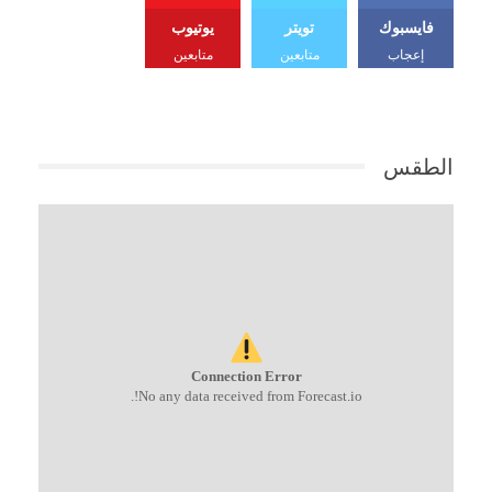
فايسبوك
تويتر
يوتيوب
إعجاب
متابعين
متابعين
الطقس
Connection Error
No any data received from Forecast.io!.