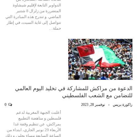
الدواوير التابعة لإقليم شيشاوة
المتضررة من زلزال 8 شتنبر
الماضي. و تندرج هذه المبادرة التي
تتواصل إلى غاية السبت، في إطار
حملة…
الدعوة من مراكش للمشاركة في تخليد اليوم العالمي
للتضامن مع الشعب الفلسطيني
زاكورة بريس
نوفمبر 28, 2023
0
أعلنت الجبهة المغربية لدعم
فلسطين و مناهضة التطبيع
بمراكش، عن تنظيم وقفة غدا
الأربعاء 29 نونبر الجاري، ابتداء من
الساعة السابعة مساء بجليز، و ذلك