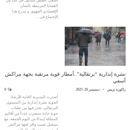
آسفي، خصص للتداول في عدد من
القضايا المرتبطة بالشأن
الإقتصادي الجهوي. و يندرج هذا
الإجتماع في…
نشرة إنذارية “برتقالية”..أمطار قوية مرتقبة بجهة مراكش
أسفي
زاكورة بريس
ديسمبر 26, 2025
0
أصدرت المديرية العامة للأرصاد
الجوية نشرة إنذارية من المستوى
البرتقالي، تحذر فيها من تقلبات
جوية حادة ستضرب عدداً من أقاليم
المملكة إبتداءً من اليوم الجمعة، مع
تسجيل نصيب وافر لجهة مراكش
أسفي من هذه التساقطات