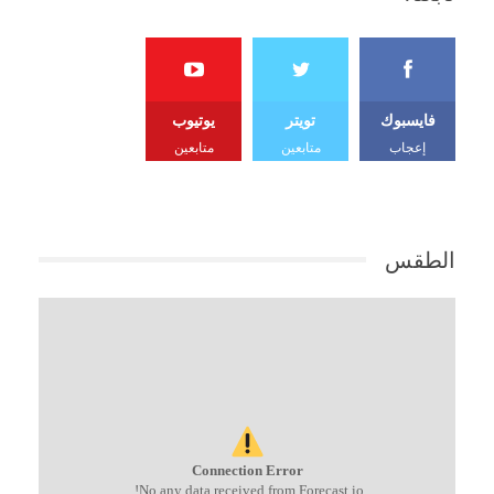
فايسبوك
تويتر
يوتيوب
إعجاب
متابعين
متابعين
الطقس
Connection Error
No any data received from Forecast.io!.