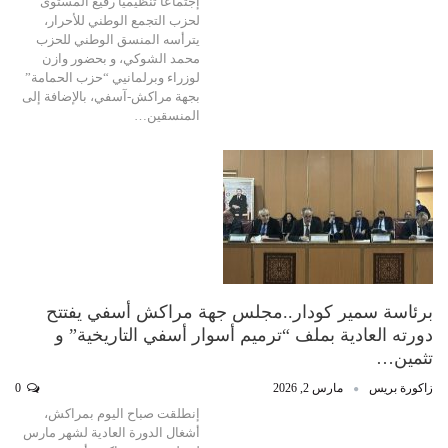
إجتماعاً تنظيميا رفيع المستوى
لحزب التجمع الوطني للأحرار،
يترأسه المنسق الوطني للحزب
محمد الشوكي، و بحضور وازن
لوزراء وبرلمانيي “حزب الحمامة”
بجهة مراكش-آسفي، بالإضافة إلى
المنسقين…
برئاسة سمير كودار..مجلس جهة مراكش أسفي يفتتح
دورته العادية بملف “ترميم أسوار أسفي التاريخية” و
تثمين…
زاكورة بريس
مارس 2, 2026
0
إنطلقت صباح اليوم بمراكش،
أشغال الدورة العادية لشهر مارس