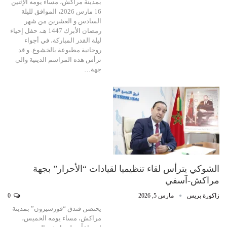
بمدينة مراكش، مساء يومه الإثنين
16 مارس 2026، الموافق لليلة
السادس و العشرين من شهر
رمضان الأبرك 1447 هـ، حفل إحياء
ليلة القدر المباركة، في أجواء
روحانية مطبوعة بالخشوع. و قد
ترأس هذه المراسم الدينية والي
جهة…
الشوكي يترأس لقاء تنظيميا لقيادات “الأحرار” بجهة
مراكش-آسفي
زاكورة بريس
مارس 5, 2026
0
يحتضن فندق “فورسيزون” بمدينة
مراكش، مساء يومه الخميس،