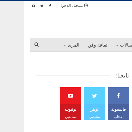
تسجيل الدخول
قالات
ثقافة وفن
المزيد
تابعنا!
فايسبوك
تويتر
يوتيوب
إعجاب
متابعين
متابعين