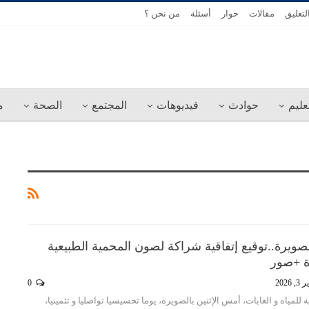
لتعليق
مقالات
حوار
أسئلة
من نحن ؟
عليم
حوادث
فيديوهات
المجتمع
الصحة
م
ويرة..توقيع إتفاقية شراكة لصون المحمية الطبيعية
ة +صور
 2026
0
للمياه و الغابات، أمس الإثنين بالصويرة، يوما تحسيسيا تواصليا و تثمينيا،