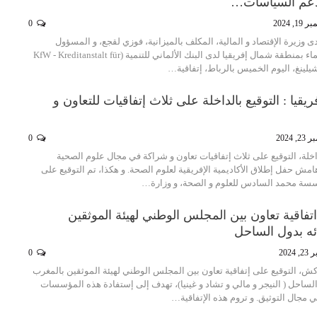
 دعم السياسات…
1, 2024
0
ى وزيرة الإقتصاد و المالية، المكلف بالميزانية، فوزي لقجع، و المسؤول
الإقليمي عن قطاع الماء بمنطقة شمال إفريقيا لدى البنك الألماني للتنمية (KfW - Kreditanstalt für
قيا : التوقيع بالداخلة على ثلاث إتفاقيات للتعاون و
, 2024
0
اخلة، التوقيع على ثلاث إتفاقيات تعاون و شراكة في مجال علوم الصحية
امش حفل إطلاق الأكاديمية الإفريقية لعلوم الصحة. و هكذا، تم التوقيع على
سسة محمد السادس للعلوم و الصحة، و وزارة…
فاقية تعاون بين المجلس الوطني لهيئة الموثقين
ه بدول الساحل
 2024
0
راكش، التوقيع على إتفاقية تعاون بين المجلس الوطني لهيئة الموثقين بالمغرب
الساحل ( النيجر و مالي و تشاد و غينيا)، تهدف إلى إستفادة هذه المؤسسات
ي مجال التوثيق. و تروم هذه الإتفاقية…