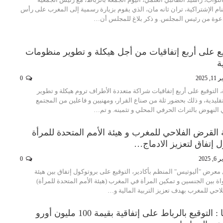
نام الإشتراكية، تران ثانه مان، الذي يقوم بزيارة رسمية إلى المغرب على رأس
دعوة من رئيس المجلس. و ذكر بلاغ للمجلس أن…
قيع على أربع إتفاقيات من أجل هيكلة و تطوير منظومات
ة
 2025
0
، التوقيع على أربع إتفاقيات شراكة متعددة الأطراف تروم هيكلة و تطوير
ليدية، و ذلك بحضور ثلة من صناع القرار، ومهنيين و فاعلين من المجتمع
النهوض بالتراث الحرفي المحلي و تثمينه. و تم…
القرض الفلاحي للمغرب و هيئة الأمم المتحدة للمرأة
 إتفاق لتعزيز الادماج…
 2025
0
 معرض "أليوتيس" المنظم بأكادير، التوقيع على بروتوكول إتفاق بين هيئة
اة بين الجنسين و تمكين المرأة في المغرب (هيئة الأمم المتحدة للمرأة)
حي للمغرب بهدف تعزيز التربية المالية و…
المغرب – ألمانيا : التوقيع بالرباط على إتفاقية بقيمة 100 مليون أورو