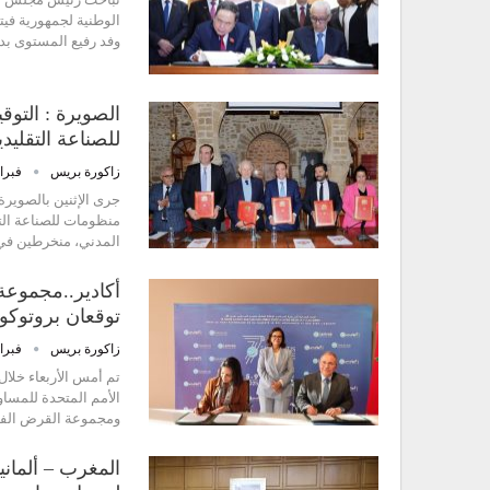
الوطنية لجمهورية فيت
وفد رفيع المستوى ب
الصويرة : التو
للصناعة التقليدي
زاكورة بريس
فبراير 11,
جرى الإثنين بالصويرة
منظومات للصناعة التق
المدني، منخرطين في 
أكادير..مجموعة 
توقعان بروتوكول
زاكورة بريس
فبراير 6,
تم أمس الأربعاء خلال
الأمم المتحدة للمساو
ومجموعة القرض الفلا