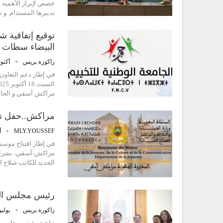
خصص لإبراز الأهمية ا
تدبيرها المستدام. و 
توقيع إتفاقية 
البيضاء سطات
زاكورة بريس
أكتوبر 19,
في إطار دعم التعاون 
مراكش آسفي و الجامعة
مراكش..حفل توق
MLY.YOUSSEF
أ
مراكش-آسفي، بشراكة 
الجديد للكاتب صلاح 
رئيس مجلس النو
زاكورة بريس
يوليو 27, 5
تباحث رئيس مجلس الن