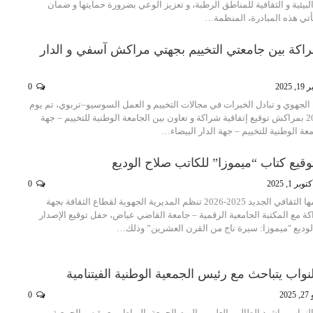
لبيئية و الثقافية للمناطق الرطبة، و تعزيز الوعي بضرورة حمايتها و ضمان
تأتي هذه المبادرة، المنظمة…
شراكة بين جامعتي التخييم بجهتي مراكش آسفي و الدار
 2025
0
الجهوي و تبادل الخبرات في مجالات التخييم و العمل السوسيو–تربوي، تم يوم
السبت 18 أكتوبر 2025 بمراكش توقيع إتفاقية شراكة و تعاون بين الجامعة الوطنية للتخييم – جهة
 الوطنية للتخييم – جهة الدار البيضاء…
يع كتاب “ميموزا” للكاتب صلاح الوديع
كتوبر 1, 2025
0
في إطار افتتاح موسمها الثقافي الجديد 2025-2026 تنظم المديرية الجهوية لقطاع الثقافة بجهة
مع المكتبة الجامعية الرقمية – جامعة القاضي عياض، حفل توقيع الإصدار
الوديع "ميموزا: سيرة ناج من القرن العشرين” وذلك…
اب يتباحث مع رئيس الجمعية الوطنية الفيتنامية
202
0
واب، راشيد الطالبي العلمي، اليوم الجمعة بالرباط، مع رئيس الجمعية