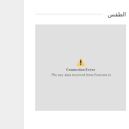
الطقس
Connection Error
No any data received from Forecast.io!.