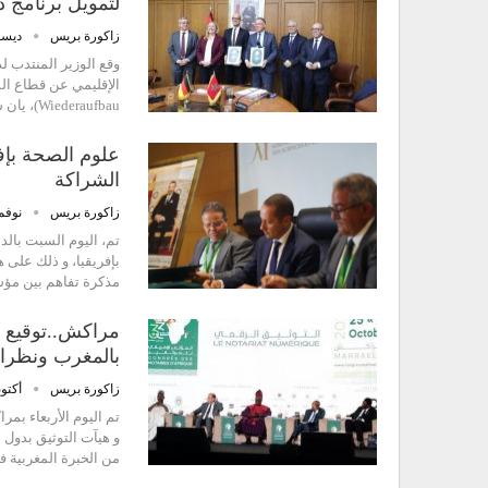
لتمويل برنامج
زاكورة بريس
ديسمبر 9
وقع الوزير المنتدب لد
Wiederaufbau)، يان شيلينغ، اليوم الخميس بالرباط، إتفاقية…
علوم الصحة بإفري
الشراكة
زاكورة بريس
نوفمبر 23
تم، اليوم السبت بالد
بإفريقيا، و ذلك على ه
مذكرة تفاهم بين مؤ
مراكش..توقيع ات
بالمغرب ونظرائ
زاكورة بريس
أكتوبر 23,
تم اليوم الأربعاء بم
و هيآت التوثيق بدول 
من الخبرة المغربية ف