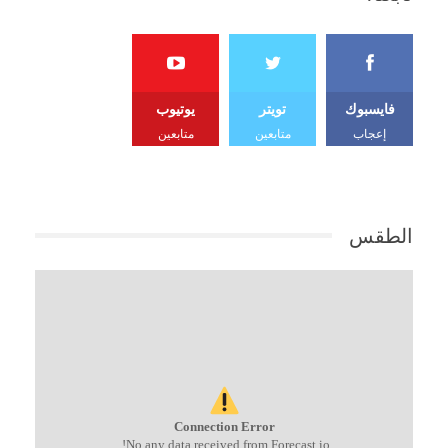
فايسبوك
تويتر
يوتيوب
إعجاب
متابعين
متابعين
الطقس
Connection Error
No any data received from Forecast.io!.