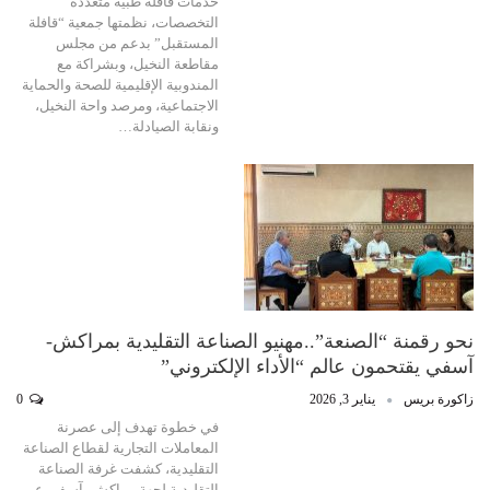
خدمات قافلة طبية متعددة
التخصصات، نظمتها جمعية “قافلة
المستقبل” بدعم من مجلس
مقاطعة النخيل، وبشراكة مع
المندوبية الإقليمية للصحة والحماية
الاجتماعية، ومرصد واحة النخيل،
ونقابة الصيادلة…
نحو رقمنة “الصنعة”..مهنيو الصناعة التقليدية بمراكش-
آسفي يقتحمون عالم “الأداء الإلكتروني”
زاكورة بريس
يناير 3, 2026
0
في خطوة تهدف إلى عصرنة
المعاملات التجارية لقطاع الصناعة
التقليدية، كشفت غرفة الصناعة
التقليدية لجهة مراكش–آسفي عن