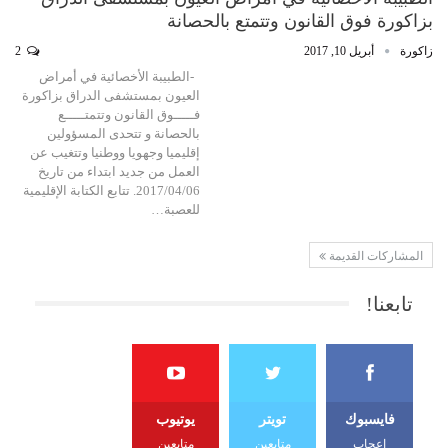
بزاكورة فوق القانون وتتمتع بالحصانة
زاكورة
أبريل 10, 2017
2
-الطبيبة الأخصائية في أمراض
العيون بمستشفى الدراق بزاكورة
فـــــوق القانون وتتمتـــــع
بالحصانة و تتحدى المسؤولين
إقليميا وجهويا ووطنيا وتتغيب عن
العمل من جديد ابتداء من تاريخ
2017/04/06. تتابع الكتابة الإقليمية
للعصبة…
المشاركات القديمة
تابعنا!
فايسبوك
تويتر
يوتيوب
إعجاب
متابعين
متابعين