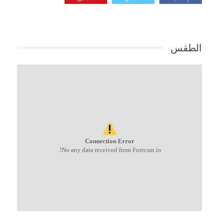
الطقس
Connection Error
No any data received from Forecast.io!.