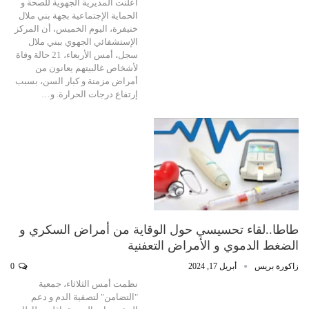
أعلنت المديرية الجهوية للصحة و
الحماية الإجتماعية بجهة بني ملال
خنيفرة، اليوم الخميس، أن المركز
الإستشفائي الجهوي ببني ملال
سجل، أمس الأربعاء، 21 حالة وفاة
لأشخاص غالبيتهم يعانون من
أمراض مزمنة و كبار السن، بسبب
إرتفاع درجات الحرارة. و…
طاطا..لقاء تحسيسي حول الوقاية من أمراض السكري و
الضغط الدموي و الأمراض التعفنية
زاكورة بريس
أبريل 17, 2024
0
نظمت أمس الثلاثاء، جمعية
"التضامن" لتصفية الدم و دعم